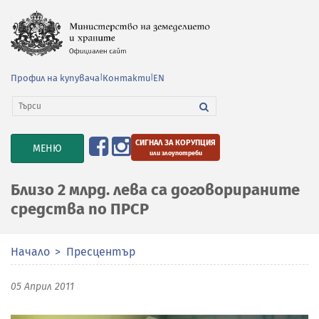
Профил на купувача
|
Контакти
|
EN
СИГНАЛ ЗА КОРУПЦИЯ
TOGGLE
МЕНЮ
или злоупотреби
NAVIGATION
Близо 2 млрд. лева са договорираните
средства по ПРСР
Начало
Пресцентър
05 Април 2011