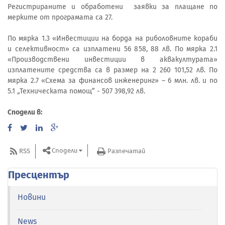
Регистрираните и обработени заявки за плащане по
мерките от програмата са 27.
По мярка 1.3 «Инвестиции на борда на риболовните кораби
и селективност» са изплатени 56 858, 88 лв. По мярка 2.1
«Производствени инвестиции в аквакултурата»
изплатените средства са в размер на 2 260 101,52 лв. По
мярка 2.7 «Схема за финансов инженеринг» – 6 млн. лв. и по
5.1 „Техническата помощ” - 507 398,92 лв.
Сподели в:
Сподели
RSS
Разпечатай
Пресцентър
Новини
News