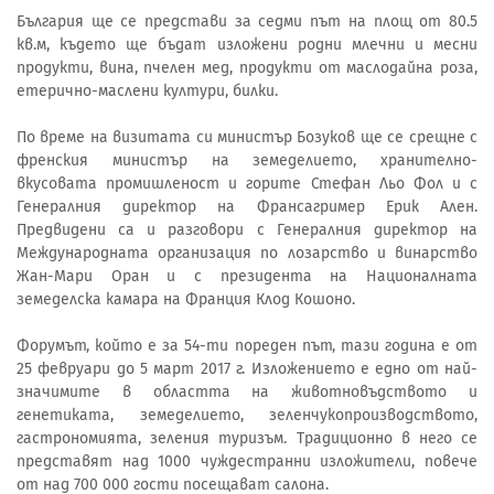
България ще се представи за седми път на площ от 80.5
кв.м, където ще бъдат изложени родни млечни и месни
продукти, вина, пчелен мед, продукти от маслодайна роза,
етерично-маслени култури, билки.
По време на визитата си министър Бозуков ще се срещне с
френския министър на земеделието, хранително-
вкусовата промишленост и горите Стефан Льо Фол и с
Генералния директор на Франсагример Ерик Ален.
Предвидени са и разговори с Генералния директор на
Международната организация по лозарство и винарство
Жан-Мари Оран и с президента на Националната
земеделска камара на Франция Клод Кошоно.
Форумът, който е за 54-ти пореден път, тази година е от
25 февруари до 5 март 2017 г. Изложението е едно от най-
значимите в областта на животновъдството и
генетиката, земеделието, зеленчукопроизводството,
гастрономията, зеления туризъм. Традиционно в него се
представят над 1000 чуждестранни изложители, повече
от над 700 000 гости посещават салона.