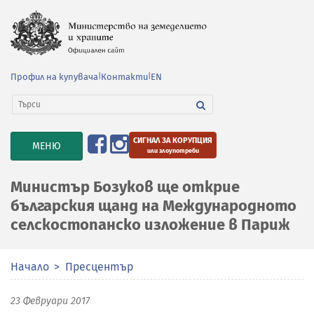
Профил на купувача
|
Контакти
|
EN
СИГНАЛ ЗА КОРУПЦИЯ
TOGGLE
МЕНЮ
или злоупотреби
NAVIGATION
Министър Бозуков ще открие
българския щанд на Международното
селскостопанско изложение в Париж
Начало
Пресцентър
23 Февруари 2017