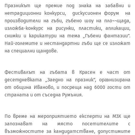
Празникът ще премие под знака на забавни и
нетрадиционни конкурси, дискусионен форум на
производители на гъби, гъбено шоу на пло¬¬щада,
изложба-конкурс на рисунки, пластики, апликации,
снимки и карикатури на тема „Гъбени фантазии”.
Най-големите и нестандартни гъби ще се изложат
на специални щандове.
Фестивалът на гъбата в Красен е част от
десетдневката „Заедно на празник”, организирана
от община Иваново, и посреща над 6000 гости от
страната и от съседна Румъния.
По време на мероприятието експерти на МЗХ ще
запознават на място посетителите с
възможностите за кандидатстване, допустимите