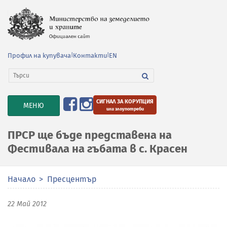
Профил на купувача
|
Контакти
|
EN
СИГНАЛ ЗА КОРУПЦИЯ
TOGGLE
МЕНЮ
или злоупотреби
NAVIGATION
ПРСР ще бъде представена на
Фестивала на гъбата в с. Красен
Начало
Пресцентър
22 Май 2012