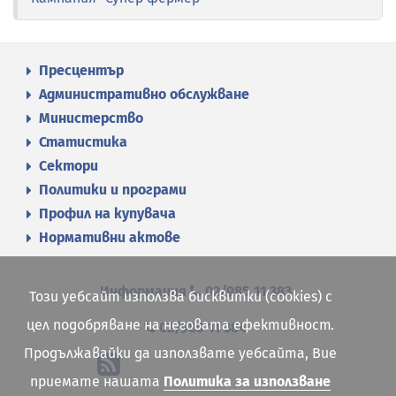
Пресцентър
Административно обслужване
Министерство
Статистика
Сектори
Политики и програми
Профил на купувача
Нормативни актове
Информация
02/985 11 383
Този уебсайт използва бисквитки (cookies) с
цел подобряване на неговата ефективност.
02/985 11 384
Продължавайки да използвате уебсайта, Вие
приемате нашата
Политика за използване