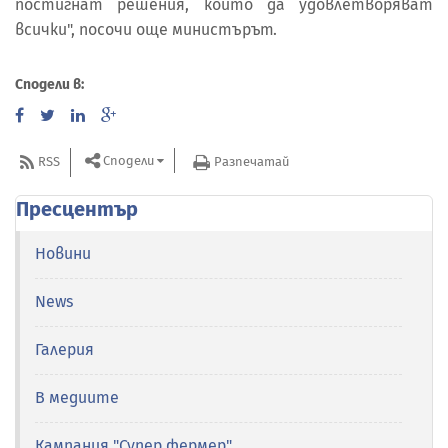
постигнат решения, които да удовлетворяват
всички", посочи още министърът.
Сподели в:
Сподели
RSS
Разпечатай
Пресцентър
Новини
News
Галерия
В медиите
Кампания "Супер фермер"