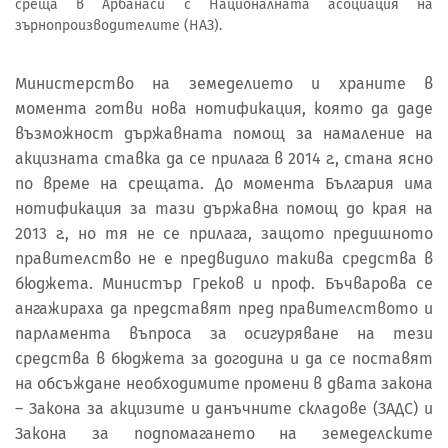
среща в Арбанаси с Националната асоциация на
зърнопроизводителите (НАЗ).
Министерство на земеделието и храните в
момента готви нова нотификация, която да даде
възможност държавната помощ за намаление на
акцизната ставка да се прилага в 2014 г., стана ясно
по време на срещата. До момента България има
нотификация за тази държавна помощ до края на
2013 г., но тя не се прилага, защото предишното
правителство не е предвидило такива средства в
бюджета. Министър Греков и проф. Бъчварова се
ангажираха да представят пред правителството и
парламента въпроса за осигуряване на тези
средства в бюджета за догодина и да се поставят
на обсъждане необходимите промени в двата закона
– Закона за акцизите и данъчните складове (ЗАДС) и
Закона за подпомагането на земеделските