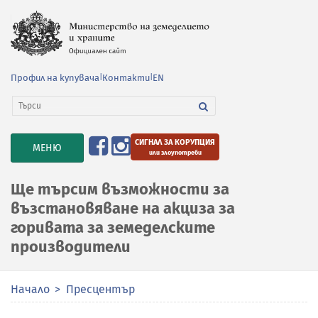
Профил на купувача
|
Контакти
|
EN
СИГНАЛ ЗА КОРУПЦИЯ
TOGGLE
МЕНЮ
или злоупотреби
NAVIGATION
Ще търсим възможности за
възстановяване на акциза за
горивата за земеделските
производители
Начало
Пресцентър