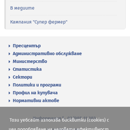
В медиите
Кампания "Супер фермер"
Пресцентър
Административно обслужване
Министерство
Статистика
Сектори
Политики и програми
Профил на купувача
Нормативни актове
Информация
02/985 11 383
Този уебсайт използва бисквитки (cookies) с
цел подобряване на неговата ефективност.