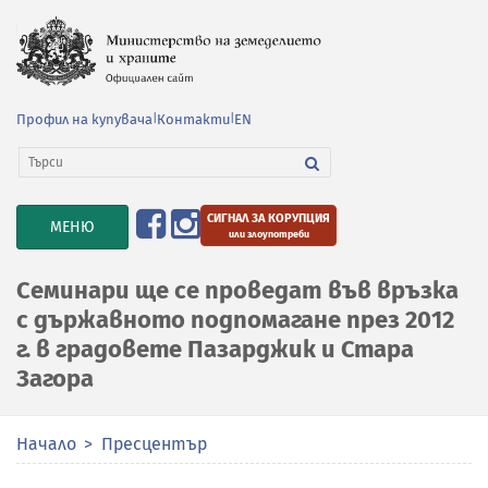
Профил на купувача
|
Контакти
|
EN
СИГНАЛ ЗА КОРУПЦИЯ
TOGGLE
МЕНЮ
или злоупотреби
NAVIGATION
Семинари ще се проведат във връзка
с държавното подпомагане през 2012
г. в градовете Пазарджик и Стара
Загора
Начало
Пресцентър