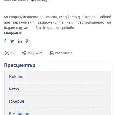
До споразумението се стигна, след като д-р Йордан Войнов
пое ангажимент, задълженията към предприятието да
бъдат издължени в най-кратки срокове.
Сподели в:
Сподели
RSS
Разпечатай
Пресцентър
Новини
News
Галерия
В медиите