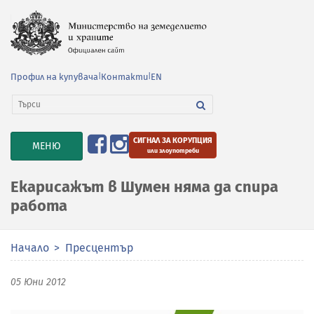
Профил на купувача
|
Контакти
|
EN
СИГНАЛ ЗА КОРУПЦИЯ
TOGGLE
МЕНЮ
или злоупотреби
NAVIGATION
Екарисажът в Шумен няма да спира
работа
Начало
Пресцентър
05 Юни 2012