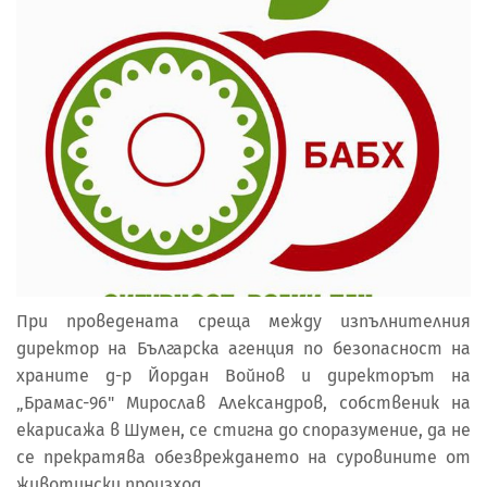
При проведената среща между изпълнителния
директор на Българска агенция по безопасност на
храните д-р Йордан Войнов и директорът на
„Брамас-96" Мирослав Александров, собственик на
екарисажа в Шумен, се стигна до споразумение, да не
се прекратява обезвреждането на суровините от
животински произход.