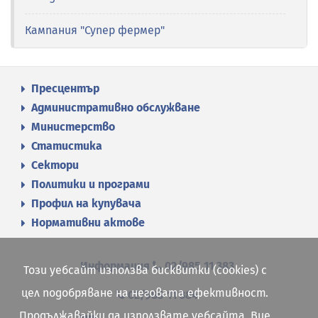
Кампания "Супер фермер"
Пресцентър
Административно обслужване
Министерство
Статистика
Сектори
Политики и програми
Профил на купувача
Нормативни актове
Информация
02/985 11 383
Този уебсайт използва бисквитки (cookies) с
цел подобряване на неговата ефективност.
02/985 11 384
Продължавайки да използвате уебсайта, Вие