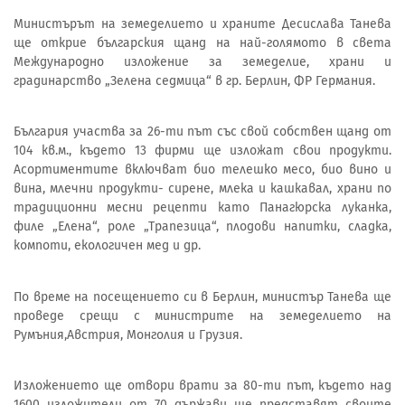
Министърът на земеделието и храните Десислава Танева
ще открие българския щанд на най-голямото в света
Международно изложение за земеделие, храни и
градинарство „Зелена седмица“ в гр. Берлин, ФР Германия.
България участва за 26-ти път със свой собствен щанд от
104 кв.м., където 13 фирми ще изложат свои продукти.
Асортиментите включват био телешко месо, био вино и
вина, млечни продукти- сирене, млека и кашкавал, храни по
традиционни месни рецепти като Панагюрска луканка,
филе „Елена“, роле „Трапезица“, плодови напитки, сладка,
компоти, екологичен мед и др.
По време на посещението си в Берлин, министър Танева ще
проведе срещи с министрите на земеделието на
Румъния,Австрия, Монголия и Грузия.
Изложението ще отвори врати за 80-ти път, където над
1600 изложители от 70 държави ще представят своите