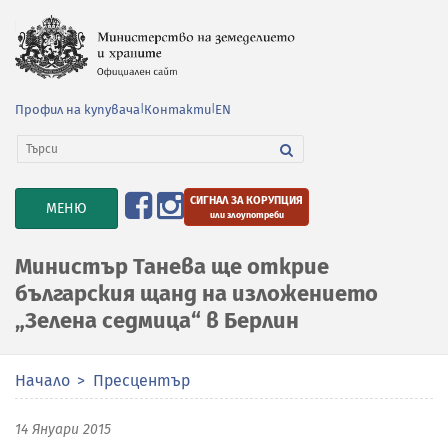
Профил на купувача
|
Контакти
|
EN
СИГНАЛ ЗА КОРУПЦИЯ
TOGGLE
МЕНЮ
или злоупотреби
NAVIGATION
Министър Танева ще открие
българския щанд на изложението
„Зелена седмица“ в Берлин
Начало
Пресцентър
14 Януари 2015