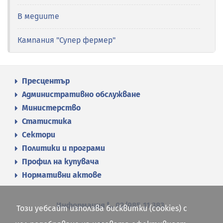
В медиите
Кампания "Супер фермер"
Пресцентър
Административно обслужване
Министерство
Статистика
Сектори
Политики и програми
Профил на купувача
Нормативни актове
Информация
02/985 11 383
Този уебсайт използва бисквитки (cookies) с