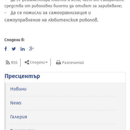
средства от риболовни билети да отиват за зарибяване;
- Да се помисли за самоорганизация и
самоуправление на любителския риболов.
Сподели в:
Сподели
RSS
Разпечатай
Пресцентър
Новини
News
Галерия