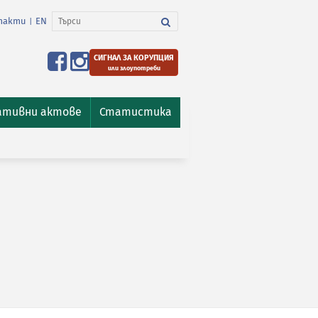
такти
EN
|
СИГНАЛ ЗА КОРУПЦИЯ
или злоупотреби
ативни актове
Статистика