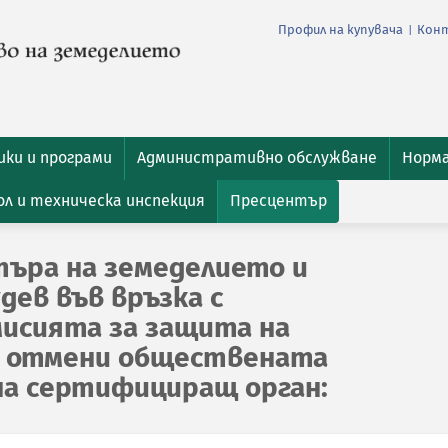
Профил на купувача
Кон
|
ки и програми
Административно обслужване
Норм
л и техническа инспекция
Пресцентър
търа на земеделието и
дев във връзка с
исията за защита на
а отмени обществената
 на сертифициращ орган: