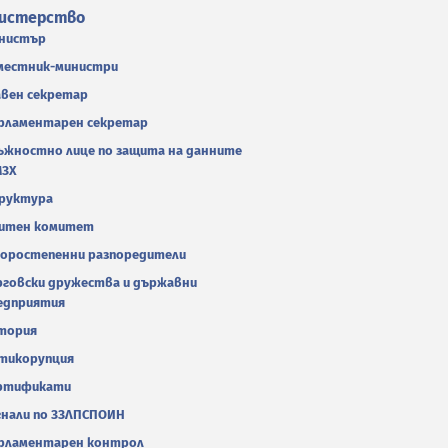
истерство
нистър
местник-министри
авен секретар
рламентарен секретар
ъжностно лице по защита на данните
МЗХ
руктура
итен комитет
оростепенни разпоредители
рговски дружества и държавни
едприятия
тория
тикорупция
ртификати
гнали по ЗЗЛПСПОИН
рламентарен контрол