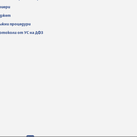
риери
джет
ъжни процедури
отоколи от УС на ДФЗ