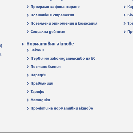
Програми за финансиране
Ка
Политики и стратегии
Бю
Поземлени отношения и комасация
Тр
Социална дейност
Пр
Нормативни актове
П)
Закони
.
Първично законодателство на ЕС
Постановления
Наредби
Правилници
Тарифи
Методики
Проекти на нормативни актове