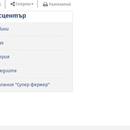
Сподели
S
Разпечатай
сцентър
вини
ws
ерия
медиите
мпания "Супер фермер"