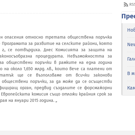
RS
Пре
Но
ен опасения относно третата обществена поръчка
 Програмата за развитие на селските райони, която
Ne
г., се потвърдиха. Днес Комисията за защита на
аконосъобразна процедурата. Невъзможността за
Гал
за обществени поръчки в рамките на една година
на около 1,650 млрд. лв., които вече са платени от
В 
татък ще се възползваме от всички законови
а обществени поръчки, за да може да се осъществи
Ка
фициращ орган, предвид създалите се форсмажорни
Европейската комисия също отложи крайния срок за
я на януари 2015 година. „