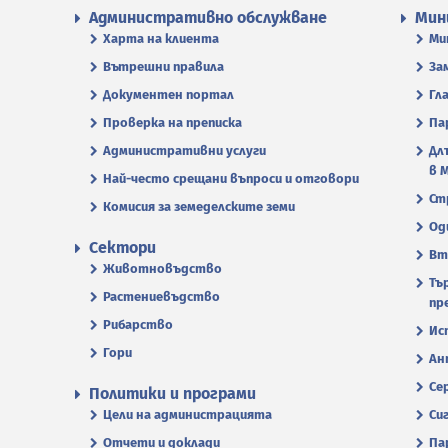
Административно обслужване
Мин
Харта на клиента
Ми
Вътрешни правила
За
Документен портал
Гл
Проверка на преписка
Па
Административни услуги
Дл
в 
Най-често срещани въпроси и отговори
Ст
Комисия за земеделските земи
Од
Сектори
Вт
Животновъдство
Тъ
Растениевъдство
пр
Рибарство
Ис
Гори
Ан
Се
Политики и програми
Цели на администрацията
Си
Отчети и доклади
Па