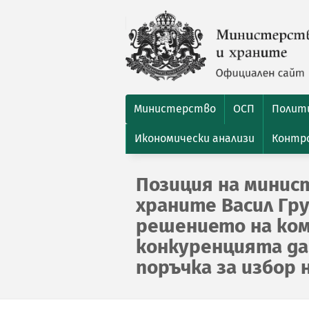
Министерство
ОСП
Полити
Икономически анализи
Контро
Позиция на минис
храните Васил Гру
решението на ком
конкуренцията д
поръчка за избор