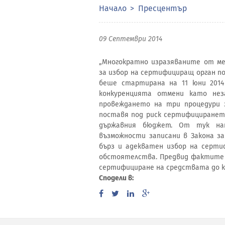
Начало
Пресцентър
09 Септември 2014
„Многократно изразяваните от м
за избор на сертифициращ орган по
беше стартирана на 11 юни 2014 
конкуренцията отмени като нез
провеждането на три процедури 
поставя под риск сертифицирането 
държавния бюджет. От тук на
възможности записани в Закона з
бърз и адекватен избор на серти
обстоятелства. Предвид фактите 
сертифициране на средствата до кра
Сподели в: