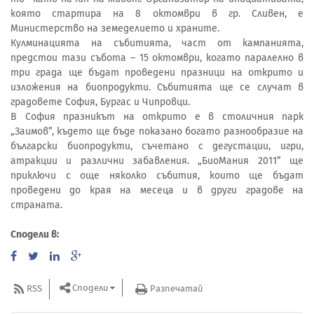
която стартира на 8 октомври в гр. Сливен, е
Министерство на земеделието и храните.
Кулминацията на събитията, част от кампанията,
предстои тази събота – 15 октомври, когато паралелно в
три града ще бъдат проведени празници на открито и
изложения на биопродукти. Събитията ще се случат в
градовете София, Бургас и Чипровци.
В София празникът на открито е в столичния парк
„Заимов”, където ще бъде показано богато разнообразие на
български биопродукти, съчетано с дегустации, игри,
атракции и различни забавления. „БиоМания 2011” ще
приключи с още няколко събития, които ще бъдат
проведени до края на месеца и в други градове на
страната.
Сподели в:
Сподели
RSS
Разпечатай