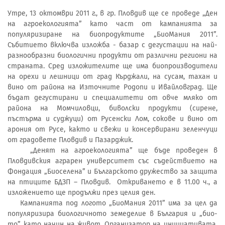
Утре, 13 октомври 2011 г., в гр. Пловдив ще се проведе „Ден
на агроекологията” като част от кампанията за
популяризиране на биопродуктите „БиоМания 2011”.
Събитието включва изложба - базар с дегустации на най-
разнообразни биологични продукти от различни региони на
страната. Сред изложителите ще има биопроизводители
на орехи и лешници от град Кърджали, на сусам, тахан и
вино от района на Източните Родопи и Ивайловград. Ще
бъдат дегустирани и специалитети от овче мляко от
района на Момчиловци, биволски продукти (сирене,
пъстърма и суджуци) от Русенски Лом, сокове и вино от
арония от Русе, както и свежи и консервирани зеленчуци
от градовете Пловдив и Пазарджик.
„Денят на агроекологията” ще бъде проведен в
Пловдивския аграрен университет със съдействието на
Фондация „Биоселена” и Българското дружество за защита
на птиците БДЗП – Пловдив. Откриването е в 11.00 ч., а
изложението ще продължи през целия ден.
Кампанията под логото „БиоМания 2011” има за цел да
популяризира биологичното земеделие в България и „био-
то” като начин на живот. Организатор на инициативата,