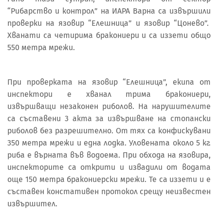
“Рибарство и контрол” на ИАРА Варна са извършили
проверки на язовир “Елешница” и язовир “Цонево”.
Хванати са четирима бракониери и са иззети общо
550 метра мрежи.
При проверката на язовир “Елешница”, екипа от
инспектори е хванал трима бракониери,
извършващи незаконен риболов. На нарушителите
са съставени 3 акта за извършване на стопански
риболов без разрешително. От тях са конфискувани
350 метра мрежи и една лодка. Уловената около 5 кг.
риба е върната във водоема. При обхода на язовира,
инспекторите са открити и извадили от водата
още 150 метра бракониерски мрежи. Те са иззети и е
съставен констативен протокол срещу неизвестен
извършител.