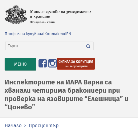
Профил на купувача
|
Контакти
|
EN
СИГНАЛ ЗА КОРУПЦИЯ
TOGGLE
МЕНЮ
или злоупотреби
NAVIGATION
Инспекторите на ИАРА Варна са
хванали четирима бракониери при
проверка на язовирите “Елешница” и
“Цонево”
Начало
Пресцентър