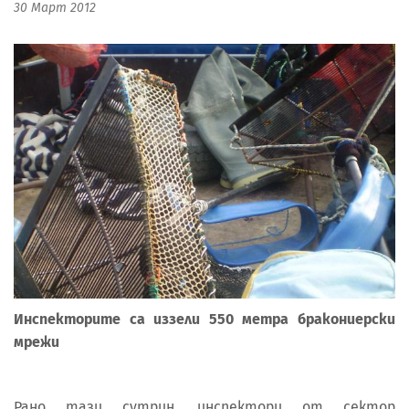
30 Март 2012
Инспекторите са иззели 550 метра бракониерски
мрежи
Рано тази сутрин, инспектори от сектор