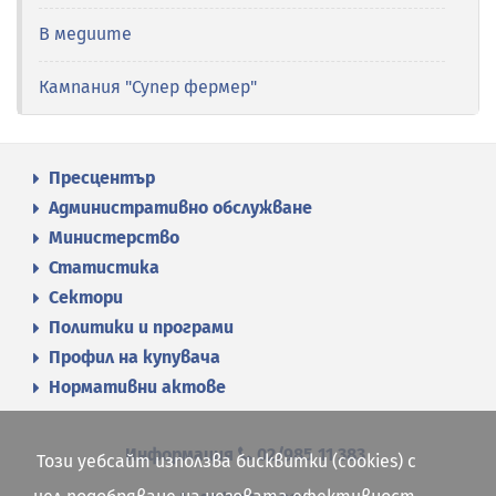
В медиите
Кампания "Супер фермер"
Пресцентър
Административно обслужване
Министерство
Статистика
Сектори
Политики и програми
Профил на купувача
Нормативни актове
Информация
02/985 11 383
Този уебсайт използва бисквитки (cookies) с