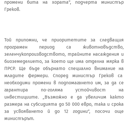
промени бита на хората”, подчерта министър
Греков.
Той припомни, че приоритетите за следващия
програмен период са животновъдство,
зеленчукопроизводството, трайните насаждения и
биоземеделието, за което ще има отделна мярка в
ПРСР. Ще бъде обърнато специално внимание на
младите фермери. Според министър Греков са
необходими промени в подпомагането им, за да се
гарантира по-голяма устойчивост на
инвестициите. „Възможно е да увеличим както
размера на субсидията до 50 000 евро, така и срока
за усвояването й до 12 години”, посочи още
министърът.