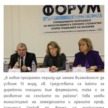
„В новия програмен период ще имаме възможност да
усвоим 15 млрд. лв. Средствата са както за
директни плащани към фермерите, така и за
развитие на селските ни райони”. Това заяви
министърът на земеделието и храните проф.
Димитър Греков по време на дискусията