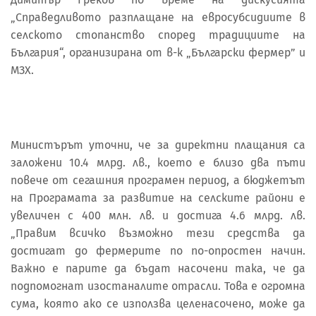
„Справедливото разплащане на евросубсидиите в
селското стопанство според традициите на
България“, организирана от в-к „Български фермер” и
МЗХ.
Министърът уточни, че за директни плащания са
заложени 10.4 млрд. лв., което е близо два пъти
повече от сегашния програмен период, а бюджетът
на Програмата за развитие на селските райони е
увеличен с 400 млн. лв. и достига 4.6 млрд. лв.
„Правим всичко възможно тези средства да
достигат до фермерите по по-опростен начин.
Важно е парите да бъдат насочени така, че да
подпомогнат изостаналите отрасли. Това е огромна
сума, която ако се използва целенасочено, може да