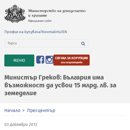
Профил на купувача
|
Контакти
|
EN
СИГНАЛ ЗА КОРУПЦИЯ
TOGGLE
МЕНЮ
или злоупотреби
NAVIGATION
Министър Греков: България има
възможност да усвои 15 млрд. лв. за
земеделие
Начало
Пресцентър
03 Декември 2013