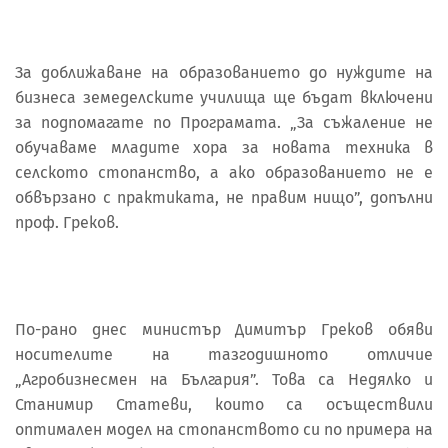
За доближаване на образованието до нуждите на
бизнеса земеделските училища ще бъдат включени
за подпомагате по Програмата. „За съжаление не
обучаваме младите хора за новата техника в
селското стопанство, а ако образованието не е
обвързано с практиката, не правим нищо”, допълни
проф. Греков.
По-рано днес министър Димитър Греков обяви
носителите на тазгодишното отличие
„Агробизнесмен на България”. Това са Недялко и
Станимир Статеви, които са осъществили
оптимален модел на стопанството си по примера на