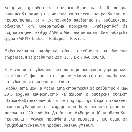
Вторият договор за предоставяне на безвъзмездна
финансова помощ на местна стратегия за развитие по
приоритетна ос 4 „Устойчиво развитие на рибарските
области” от Оперативна програма „Рибарство” бе
подписан днес между ИАРА и Местна инициативна рибарска
група /МИРГ/ Шабла – Каварна – Балчик.
Максималната одобрена обща стойност на Местна
стратегия за развитие 2011-2013 г. е 7 040 988 лв.
В местното публично-частно партньорство учредители
са общо 40 физически и юридически лица, представители
на публичния и частния сектор.
Глобалната цел на местната стратегия за развитие е към
2015 година качеството на живот в рибарска област
Шабла-Каварна-Балчик да се подобри, да бъдат запазени
съществуващите и създадени нови устойчиви работни
места за 120 човека. Да бъдат въведени 10 иновативни
практики – услуги, продукти или процеси и 100 души да
придобият знания и професионални умения.