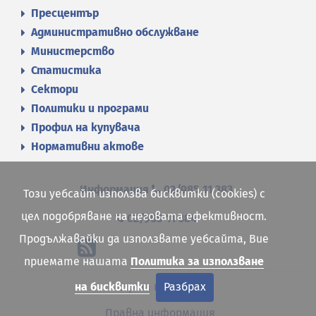
Пресцентър
Административно обслужване
Министерство
Статистика
Сектори
Политики и програми
Профил на купувача
Нормативни актове
Информация
02/985 11 383
Този уебсайт използва бисквитки (cookies) с
цел подобряване на неговата ефективност.
02/985 11 384
Продължавайки да използвате уебсайта, Вие
приемате нашата
Политика за използване
Карта на сайта
на бисквитки
Разбрах
Правна информация