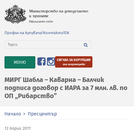
Профил на купувача
|
Контакти
|
EN
СИГНАЛ ЗА КОРУПЦИЯ
TOGGLE
МЕНЮ
или злоупотреби
NAVIGATION
МИРГ Шабла – Каварна – Балчик
подписа договор с ИАРА за 7 млн. лв. по
ОП „Рибарство”
Начало
Пресцентър
13 Април 2011