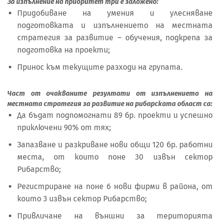
За изпълнение на приоритет три е заложено:
Придобиване на умения и улесняване
подготовката и изпълнението на местната
стратегия за развитие – обучения, подкрепа за
подготовка на проекти;
Принос към текущите разходи на групата.
Част от очакваните резултати от изпълнението на
местната стратегия за развитие на рибарската област са:
Да бъдат подпомогнати 89 бр. проекти и успешно
приключени 90% от тях;
Запазване и разкриване нови общи 120 бр. работни
места, от които поне 30 извън сектор
Рибарство;
Регистриране на поне 6 нови фирми в района, от
които 3 извън сектор Рибарство;
Привличане на външни за територията