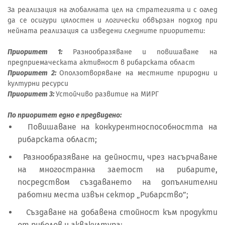
За реализация на глобалната цел на стратегията и с оглед
да се осигури цялостен и логически обвързан подход при
нейната реализация са изведени следните приоритети:
Приоритет 1:
Разнообразяване и повишаване на
предприемаческата активност в рибарската област
Приоритет 2:
Оползотворяване на местните природни и
културни ресурси
Приоритет 3:
Устойчиво развитие на МИРГ
По приоритет едно е предвидено:
Повишаване на конкурентноспособността на
рибарската област;
Разнообразяване на дейности, чрез насърчаване
на многостранна заетост на рибарите,
посредством създаването на допълнителни
работни места извън сектор „Рибарство”;
Създаване на добавена стойност към продукти
от риболов и аквакултура;