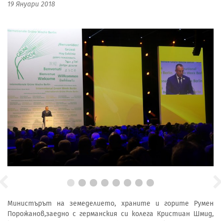
19 Януари 2018
Министърът на земеделието, храните и горите Румен
Порожанов,заедно с германския си колега Кристиан Шмид,