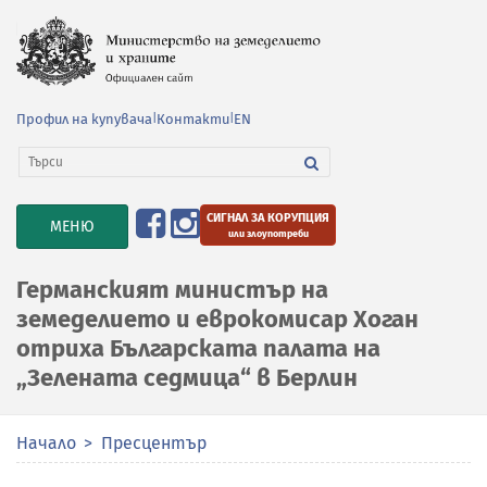
Профил на купувача
|
Контакти
|
EN
СИГНАЛ ЗА КОРУПЦИЯ
TOGGLE
МЕНЮ
или злоупотреби
NAVIGATION
Германският министър на
земеделието и еврокомисар Хоган
отриха Българската палата на
„Зелената седмица“ в Берлин
Начало
Пресцентър