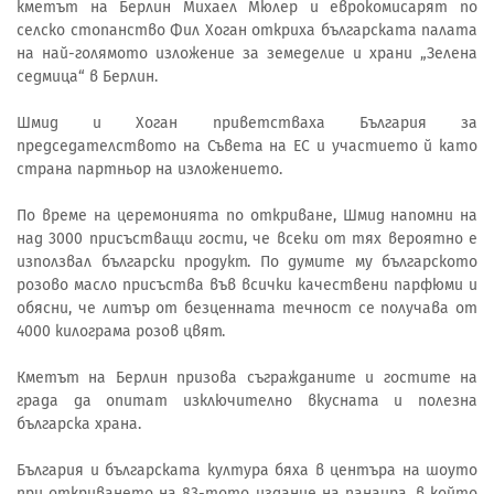
кметът на Берлин Михаел Мюлер и еврокомисарят по
селско стопанство Фил Хоган откриха българската палата
на най-голямото изложение за земеделие и храни „Зелена
седмица“ в Берлин.
Шмид и Хоган приветстваха България за
председателството на Съвета на ЕС и участието й като
страна партньор на изложението.
По време на церемонията по откриване, Шмид напомни на
над 3000 присъстващи гости, че всеки от тях вероятно е
използвал български продукт. По думите му българското
розово масло присъства във всички качествени парфюми и
обясни, че литър от безценната течност се получава от
4000 килограма розов цвят.
Кметът на Берлин призова съгражданите и гостите на
града да опитат изключително вкусната и полезна
българска храна.
България и българската култура бяха в центъра на шоуто
при откриването на 83-тото издание на панаира, в който