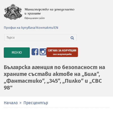
Профил на купувача
|
Контакти
|
EN
СИГНАЛ ЗА КОРУПЦИЯ
TOGGLE
МЕНЮ
или злоупотреби
NAVIGATION
Българска агенция по безопасност на
храните състави актове на „Била“,
„Фантастико“, „345“, „Пилко“ и „СВС
98"
Начало
Пресцентър