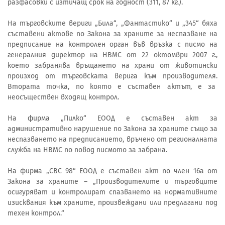
разфасовки с изтичащ срок на годност (311, 87 кг.).
На търговските вериги „Била“, „Фантастико“ и „345“ бяха
съставени актове по Закона за храните за неспазване на
предписание на контролен орган във връзка с писмо на
генералния директор на НВМС от 22 октомври 2007 г.,
което забранява връщането на храни от животински
произход от търговската верига към производителя.
Втората точка, по която е съставен актът, е за
неосъществен входящ контрол.
На фирма „Пилко“ ЕООД е съставен акт за
административно нарушение по Закона за храните също за
неспазването на предписанието, връчено от регионалната
служба на НВМС по повод писмото за забрана.
На фирма „СВС 98“ ЕООД е съставен акт по член 16а от
Закона за храните – „Производителите и търговците
осигуряват и контролират спазването на нормативните
изисквания към храните, произвеждани или предлагани под
техен контрол.“