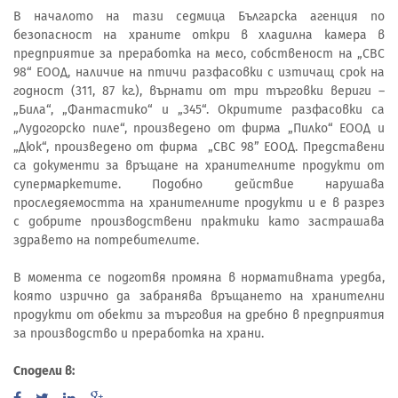
В началото на тази седмица Българска агенция по
безопасност на храните откри в хладилна камера в
предприятие за преработка на месо, собственост на „СВС
98“ ЕООД, наличие на птичи разфасовки с изтичащ срок на
годност (311, 87 кг.), върнати от три търговки вериги –
„Била“, „Фантастико“ и „345“. Окритите разфасовки са
„Лудогорско пиле“, произведено от фирма „Пилко“ ЕООД и
„Дюк“, произведено от фирма „СВС 98” ЕООД. Представени
са документи за връщане на хранителните продукти от
супермаркетите. Подобно действие нарушава
проследяемостта на хранителните продукти и е в разрез
с добрите производствени практики като застрашава
здравето на потребителите.
В момента се подготвя промяна в нормативната уредба,
която изрично да забранява връщането на хранителни
продукти от обекти за търговия на дребно в предприятия
за производство и преработка на храни.
Сподели в: