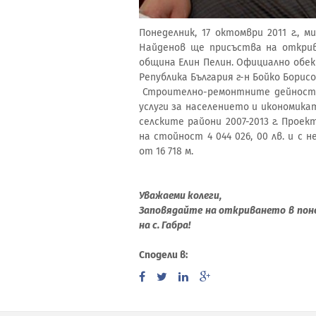
Понеделник, 17 октомври 2011 г.,
Найденов ще присъства на открив
община Елин Пелин. Официално об
Република България г-н Бойко Борисо
Строително-ремонтните дейности 
услуги за населението и икономика
селските райони 2007-2013 г. Прое
на стойност 4 044 026, 00 лв. и с
от 16 718 м.
Уважаеми колеги,
Заповядайте на откриването в понед
на с. Габра!
Сподели в: