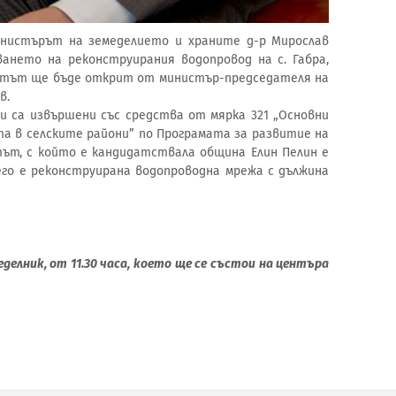
 министърът на земеделието и храните д-р Мирослав
ането на реконструирания водопровод на с. Габра,
ектът ще бъде открит от министър-председателя на
в.
са извършени със средства от мярка 321 „Основни
та в селските райони” по Програмата за развитие на
ктът, с който е кандидатствала община Елин Пелин е
 него е реконструирана водопроводна мрежа с дължина
елник, от 11.30 часа, което ще се състои на центъра