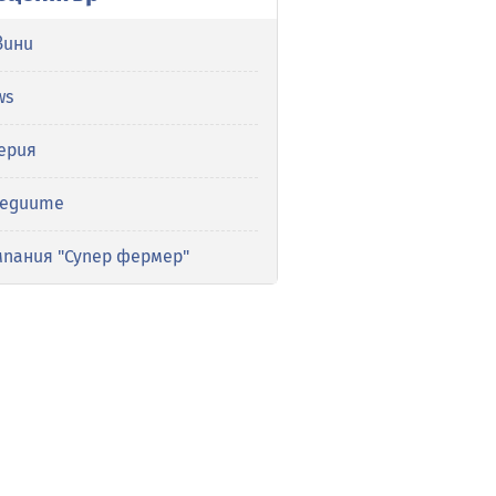
вини
ws
ерия
медиите
мпания "Супер фермер"