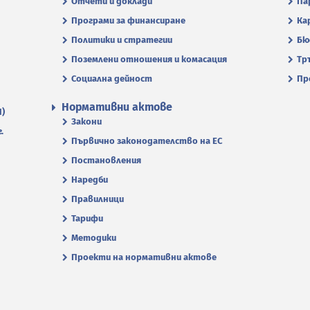
Отчети и доклади
Па
Програми за финансиране
Ка
Политики и стратегии
Бю
Поземлени отношения и комасация
Тр
Социална дейност
Пр
Нормативни актове
П)
Закони
.
Първично законодателство на ЕС
Постановления
Наредби
Правилници
Тарифи
Методики
Проекти на нормативни актове