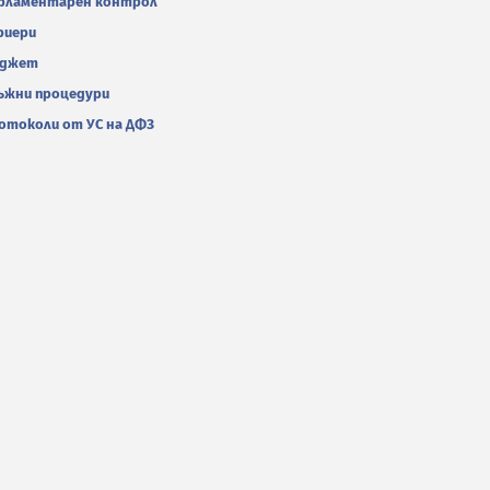
рламентарен контрол
риери
джет
ъжни процедури
отоколи от УС на ДФЗ