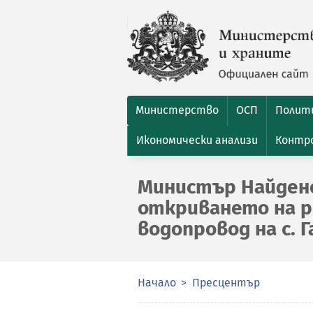
Министерство
ОСП
Полити
Икономически анализи
Контро
Министър Найдено
откриването на 
водопровод на с. 
Начало
Пресцентър