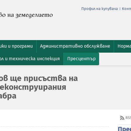
Профил на купувача
Кон
|
ки и програми
Административно обслужване
Норм
л и техническа инспекция
Пресцентър
в ще присъства на
реконструирания
Габра
RS
Пре