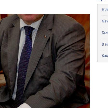
Но
Ne
Гал
В 
Ка