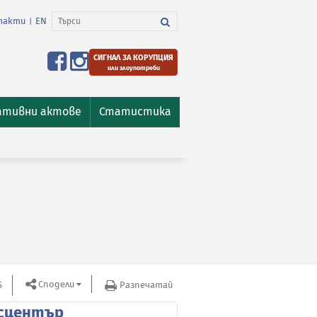
такти
EN
|
СИГНАЛ ЗА КОРУПЦИЯ
или злоупотреби
ативни актове
Статистика
Сподели
S
Разпечатай
сцентър