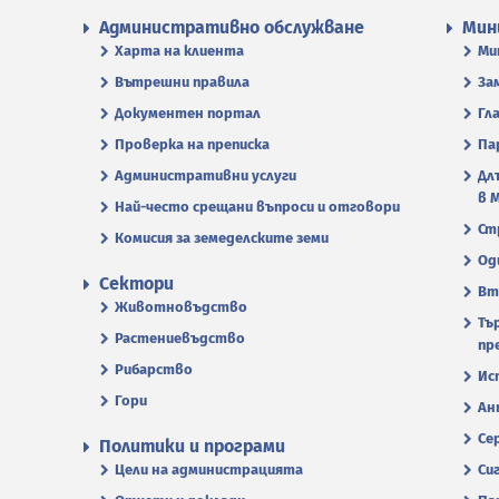
Административно обслужване
Мин
Харта на клиента
Ми
Вътрешни правила
За
Документен портал
Гл
Проверка на преписка
Па
Административни услуги
Дл
в 
Най-често срещани въпроси и отговори
Ст
Комисия за земеделските земи
Од
Сектори
Вт
Животновъдство
Тъ
Растениевъдство
пр
Рибарство
Ис
Гори
Ан
Се
Политики и програми
Цели на администрацията
Си