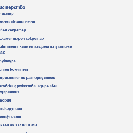
истерство
нистър
местник-министри
авен секретар
рламентарен секретар
ъжностно лице по защита на данните
МЗХ
руктура
итен комитет
оростепенни разпоредители
рговски дружества и държавни
едприятия
тория
тикорупция
ртификати
гнали по ЗЗЛПСПОИН