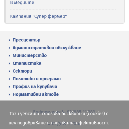
В медиите
Кампания "Супер фермер"
Пресцентър
Административно обслужване
Министерство
Статистика
Сектори
Политики и програми
Профил на купувача
Нормативни актове
Информация
02/985 11 383
Този уебсайт използва бисквитки (cookies) с
цел подобряване на неговата ефективност.
02/985 11 384