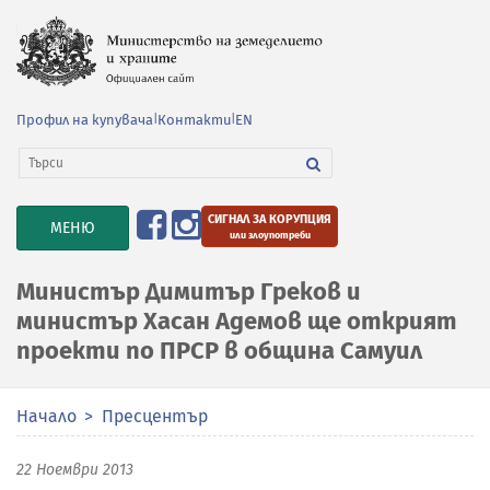
Профил на купувача
|
Контакти
|
EN
СИГНАЛ ЗА КОРУПЦИЯ
TOGGLE
МЕНЮ
или злоупотреби
NAVIGATION
Министър Димитър Греков и
министър Хасан Адемов ще открият
проекти по ПРСР в община Самуил
Начало
Пресцентър
22 Ноември 2013