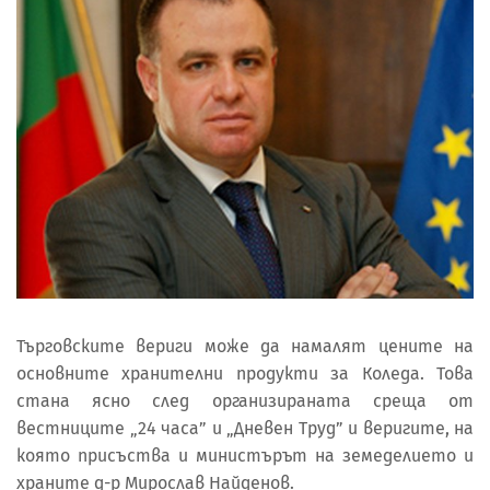
Търговските вериги може да намалят цените на
основните хранителни продукти за Коледа. Това
стана ясно след организираната среща от
вестниците „24 часа” и „Дневен Труд” и веригите, на
която присъства и министърът на земеделието и
храните д-р Мирослав Найденов.