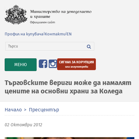
Профил на купувача
|
Контакти
|
EN
СИГНАЛ ЗА КОРУПЦИЯ
TOGGLE
МЕНЮ
или злоупотреби
NAVIGATION
Търговските вериги може да намалят
цените на основни храни за Коледа
Начало
Пресцентър
02 Октомври 2012