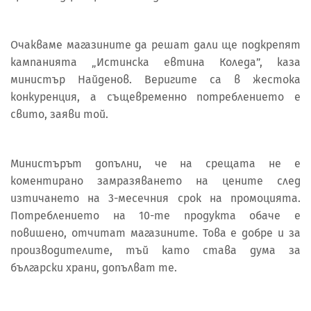
Очакваме магазините да решат дали ще подкрепят
кампанията „Истинска евтина Коледа”, каза
министър Найденов. Веригите са в жестока
конкуренция, а същевременно потреблението е
свито, заяви той.
Министърът допълни, че на срещата не е
коментирано замразяването на цените след
изтичането на 3-месечния срок на промоцията.
Потреблението на 10-те продукта обаче е
повишено, отчитат магазините. Това е добре и за
производителите, тъй като става дума за
български храни, допълват те.