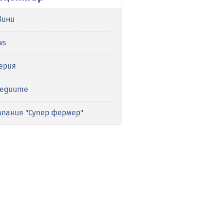
вини
ws
ерия
медиите
мпания "Супер фермер"