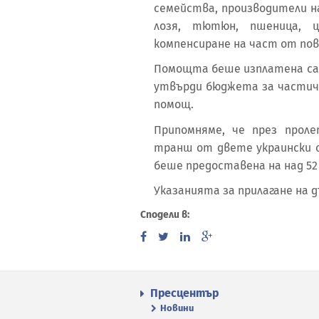
семейства, производители на
лозя, тютюн, пшеница, ц
компенсиране на част от по
Помощта беше изплатена сам
утвърди бюджета за частич
помощ.
Припомняме, че през прол
транш от двете украински с
беше предоставена на над 52
Указанията за прилагане на 
Сподели в:
Пресцентър
Новини