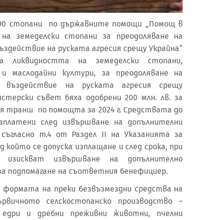
0 290 стопани по държавните помощи „Помощ в
 на земеделски стопани за преодоляване на
ъздействие на руската агресия срещу Украйна“
 ликвидността на земеделски стопани,
 и маслодайни култури, за преодоляване на
о въздействие на руската агресия срещу
истерски съвет бяха одобрени 200 млн. лв. за
я транш по помощта за 2024 г. Средствата до
изплатени след извършване на допълнителни
съгласно т.4 от Раздел II на Указанията за
 който се допуска изплащане и след срока, при
о изискват извършване на допълнително
а подпомагане на съответния бенефициер.
 формата на преки безвъзмездни средства на
рвичното селскостопанско производство –
 едри и дребни преживни животни, пчелни