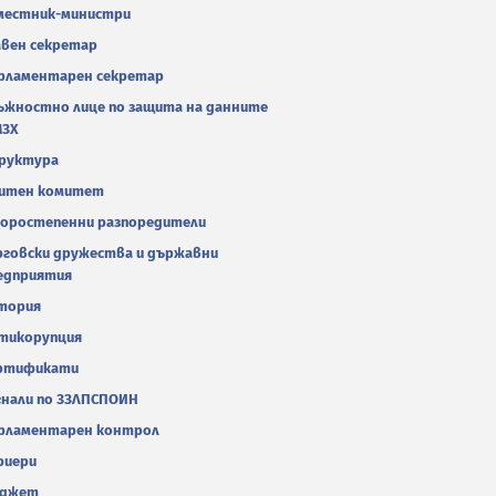
местник-министри
авен секретар
рламентарен секретар
ъжностно лице по защита на данните
МЗХ
руктура
итен комитет
оростепенни разпоредители
рговски дружества и държавни
едприятия
тория
тикорупция
ртификати
гнали по ЗЗЛПСПОИН
рламентарен контрол
риери
джет