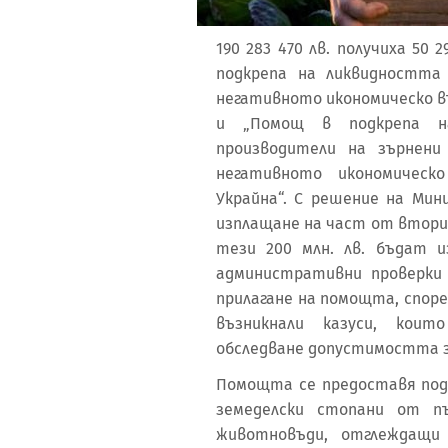
190 283 470 лв. получиха 5
подкрепа на ликвидността
негативното икономическо в
и „Помощ в подкрепа на
производители на зърнени
негативното икономическ
Украйна“. С решение на Мин
изплащане на част от втори
тези 200 млн. лв. бъдат 
административни проверки 
прилагане на помощта, според
възникнали казуси, коит
обследване допустимостта з
Помощта се предоставя под
земеделски стопани от пъ
животновъди, отглеждащи