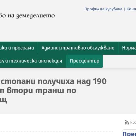
Профил на купувача
Кон
|
ки и програми
Административно обслужване
Норм
л и техническа инспекция
Пресцентър
 стопани получиха над 190
от втори транш по
ощ
RS
Пре