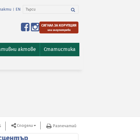
такти
EN
|
СИГНАЛ ЗА КОРУПЦИЯ
или злоупотреби
ативни актове
Статистика
Сподели
S
Разпечатай
сцентър