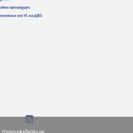
ъжни процедури
отоколи от УС на ДФЗ
. Продължавайки да