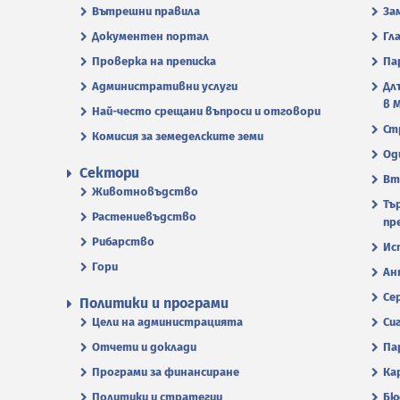
Вътрешни правила
За
Документен портал
Гл
Проверка на преписка
Па
Административни услуги
Дл
в 
Най-често срещани въпроси и отговори
Ст
Комисия за земеделските земи
Од
Сектори
Вт
Животновъдство
Тъ
Растениевъдство
пр
Рибарство
Ис
Гори
Ан
Се
Политики и програми
Цели на администрацията
Си
Отчети и доклади
Па
Програми за финансиране
Ка
Политики и стратегии
Бю