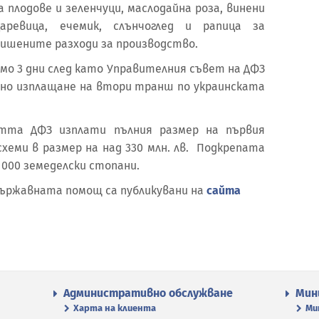
 плодове и зеленчуци, маслодайна роза, винени
аревица, ечемик, слънчоглед и рапица за
вишените разходи за производство.
о 3 дни след като Управителния съвет на ДФЗ
но изплащане на втори транш по украинската
етта ДФЗ изплати пълния размер на първия
хеми в размер на над 330 млн. лв. Подкрепата
 000 земеделски стопани.
държавната помощ са публикувани на
сайта
Административно обслужване
Мин
Харта на клиента
Ми