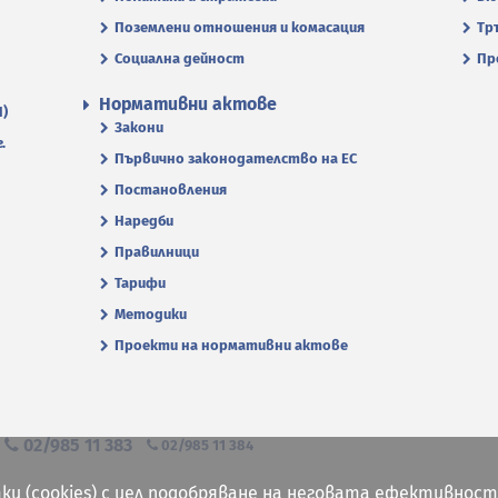
Поземлени отношения и комасация
Тр
Социална дейност
Пр
Нормативни актове
П)
Закони
.
Първично законодателство на ЕС
Постановления
Наредби
Правилници
Тарифи
Методики
Проекти на нормативни актове
я
02/985 11 383
02/985 11 384
ки (cookies) с цел подобряване на неговата ефективност