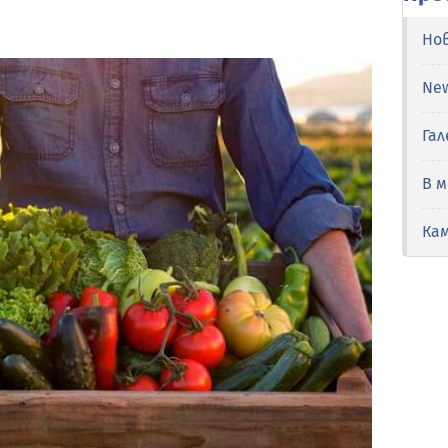
Но
Ne
Гал
В 
Ка