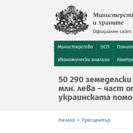
Министерство
ОСП
Полити
Икономически анализи
Контро
50 290 земеделски
млн. лева – част 
украинската пом
Начало
Пресцентър