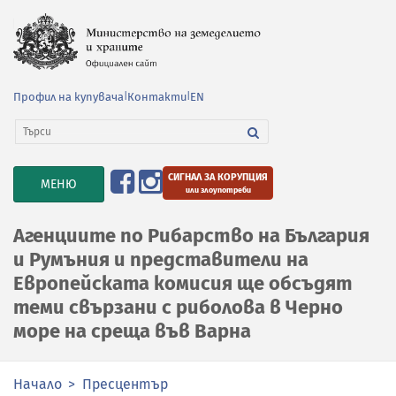
Профил на купувача
|
Контакти
|
EN
СИГНАЛ ЗА КОРУПЦИЯ
TOGGLE
МЕНЮ
или злоупотреби
NAVIGATION
Агенциите по Рибарство на България
и Румъния и представители на
Европейската комисия ще обсъдят
теми свързани с риболова в Черно
море на среща във Варна
Начало
Пресцентър