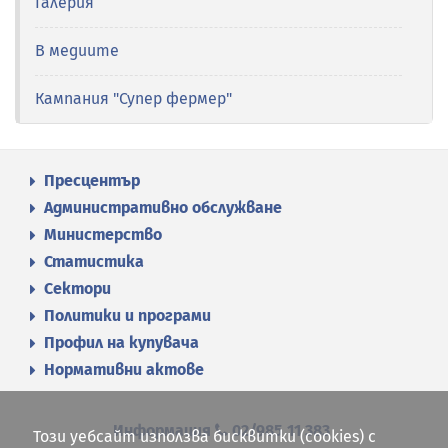
Галерия
В медиите
Кампания "Супер фермер"
Пресцентър
Административно обслужване
Министерство
Статистика
Сектори
Политики и програми
Профил на купувача
Нормативни актове
Информация
02/985 11 383
Този уебсайт използва бисквитки (cookies) с