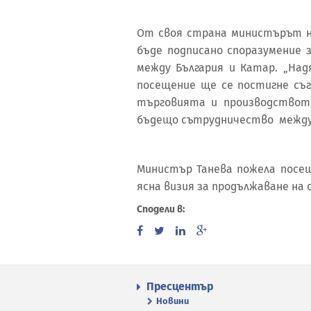
От своя страна министърът на
бъде подписано споразумение 
между България и Катар. „На
посещение ще се постигне съг
търговията и производството
бъдещо сътрудничество между 
Министър Танева пожела посещ
ясна визия за продължаване на
Сподели в:
Пресцентър
Новини