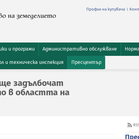
Профил на купувача
Кон
|
ки и програми
Административно обслужване
Норм
л и техническа инспекция
Пресцентър
 ще задълбочат
о в областта на
RS
Пре