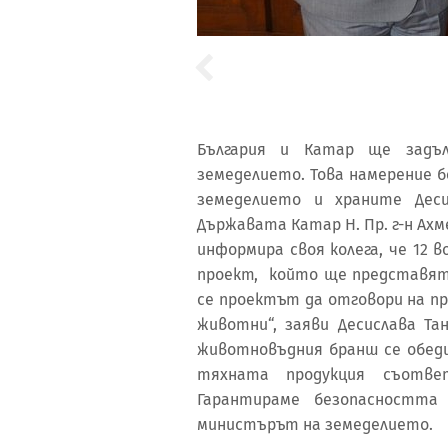
България и Катар ще задъ
земеделието. Това намерение б
земеделието и храните Дес
Държавата Катар Н. Пр. г-н Ахм
информира своя колега, че 12 
проект, който ще представят 
се проектът да отговори на пр
животни“, заяви Десислава Та
животновъдния бранш се обеди
тяхната продукция съотве
Гарантираме безопасността 
министърът на земеделието.