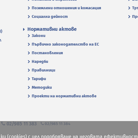
Поземлени отношения и комасация
Тр
Социална дейност
Пр
Нормативни актове
П)
Закони
.
Първично законодателство на ЕС
Постановления
Наредби
Правилници
Тарифи
Методики
Проекти на нормативни актове
я
02/985 11 383
02/985 11 384
ки (cookies) с цел подобряване на неговата ефективност