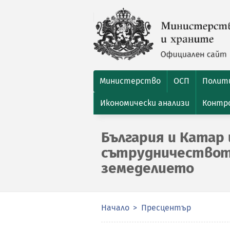
Министерство
ОСП
Полити
Икономически анализи
Контро
България и Катар
сътрудничествот
земеделието
Начало
Пресцентър