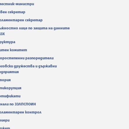
местник-министри
авен секретар
рламентарен секретар
ъжностно лице по защита на данните
МЗХ
руктура
итен комитет
оростепенни разпоредители
рговски дружества и държавни
едприятия
тория
тикорупция
ртификати
гнали по ЗЗЛПСПОИН
рламентарен контрол
риери
джет