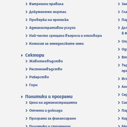
Вътрешни правила
За
Документен портал
Гл
Проверка на преписка
Па
Административни услуги
Дл
в 
Най-често срещани въпроси и отговори
Ст
Комисия за земеделските земи
Од
Сектори
Вт
Животновъдство
Тъ
Растениевъдство
пр
Рибарство
Ис
Гори
Ан
Се
Политики и програми
Цели на администрацията
Си
Отчети и доклади
Па
Програми за финансиране
Ка
Политики и стратегии
Бю