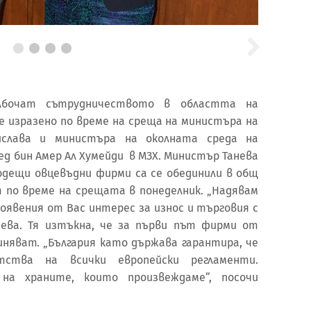
лбочат сътрудничеството в областта на
е изразено по време на среща на министъра на
ислава и министъра на околната среда на
ед бин Амер Ал Хумейди в МЗХ. Министър Танева
водещи овцевъдни фирми са се обединили в общ
по време на срещата в понеделник. „Надявам
оявения от Вас интерес за износ и търговия с
нева. Тя изтъкна, че за първи път фирми от
няват. „България като държава гарантира, че
тства на всички европейски регламенти.
на храните, които произвеждаме“, посочи