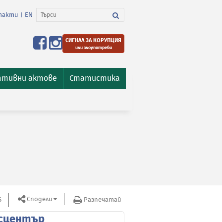
такти
EN
|
СИГНАЛ ЗА КОРУПЦИЯ
или злоупотреби
ативни актове
Статистика
Сподели
S
Разпечатай
сцентър