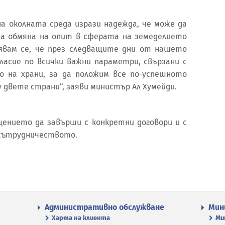
 околната среда изрази надежда, че може да
за обмяна на опит в сферата на земеделието
дявам се, че през следващите дни от нашето
ласие по всички важни параметри, свързани с
 на храни, за да положим все по-успешното
двете страни“, заяви министър Ал Хумейди.
ението да завърши с конкретни договори и с
 сътрудничеството.
Административно обслужване
Мин
Харта на клиента
Ми