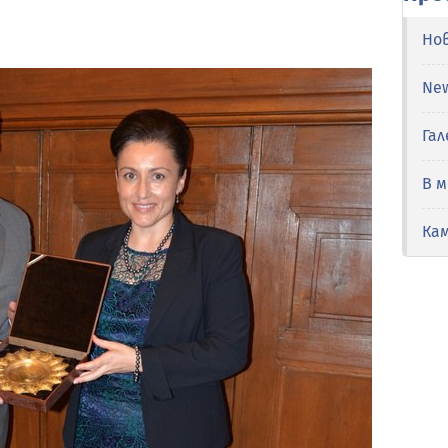
Но
Ne
Гал
В 
Ка