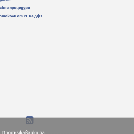
ъжни процедури
отоколи от УС на ДФЗ
. Продължавайки да