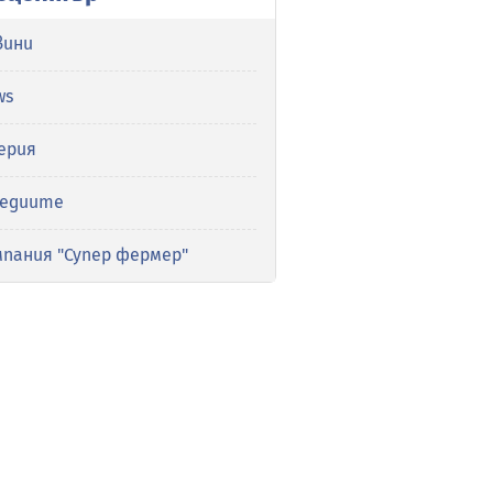
вини
ws
ерия
медиите
мпания "Супер фермер"