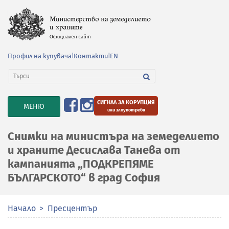
Профил на купувача
|
Контакти
|
EN
СИГНАЛ ЗА КОРУПЦИЯ
TOGGLE
МЕНЮ
или злоупотреби
NAVIGATION
Снимки на министъра на земеделието
и храните Десислава Танева от
кампанията „ПОДКРЕПЯМЕ
БЪЛГАРСКОТО“ в град София
Начало
Пресцентър