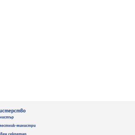
истерство
нистър
местник-министри
авен секретар