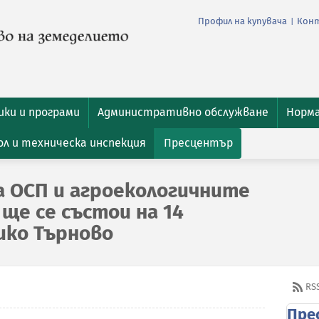
Профил на купувача
Кон
|
ки и програми
Административно обслужване
Норм
л и техническа инспекция
Пресцентър
а ОСП и агроекологичните
ще се състои на 14
ико Търново
RS
Пре