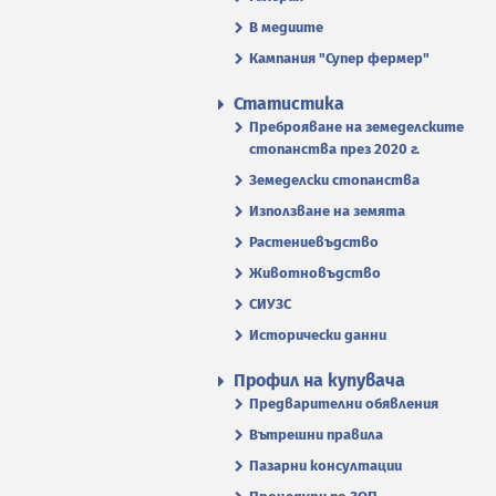
В медиите
Кампания "Супер фермер"
Статистика
Преброяване на земеделските
стопанства през 2020 г.
Земеделски стопанства
Използване на земята
Растениевъдство
Животновъдство
СИУЗС
Исторически данни
Профил на купувача
Предварителни обявления
Вътрешни правила
Пазарни консултации