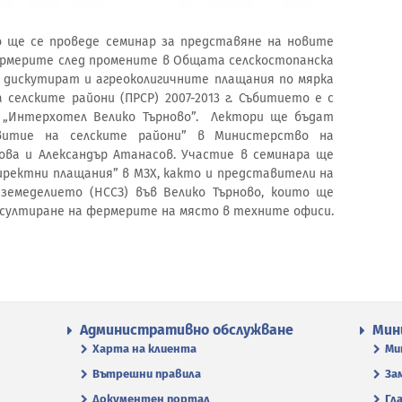
о ще се проведе семинар за представяне на новите
ермерите след промените в Общата селскостопанска
е дискутират и агреоколигичните плащания по мярка
селските райони (ПРСР) 2007-2013 г. Събитието е с
 в „Интерхотел Велико Търново”. Лектори ще бъдат
итие на селските райони” в Министерство на
ова и Александър Атанасов. Участие в семинара ще
иректни плащания” в МЗХ, както и представители на
земеделието (НССЗ) във Велико Търново, които ще
султиране на фермерите на място в техните офиси.
Административно обслужване
Мин
Харта на клиента
Ми
Вътрешни правила
За
Документен портал
Гл