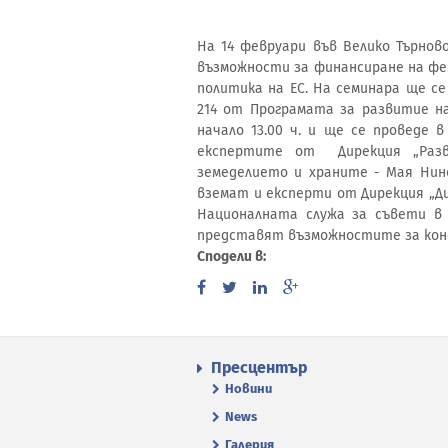
На 14 февруари във Велико Търнов
възможности за финансиране на ф
политика на ЕС. На семинара ще с
214 от Програмата за развитие на 
начало 13.00 ч. и ще се проведе
експертите от Дирекция „Разв
земеделието и храните - Мая Нин
вземат и експерти от Дирекция „Д
Националната служа за съвети в 
представят възможностите за кон
Сподели в:
Пресцентър
Новини
News
Галерия