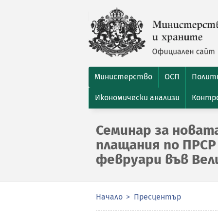
Министерство
ОСП
Полити
Икономически анализи
Контро
Семинар за новат
плащания по ПРСР 
февруари във Вел
Начало
Пресцентър