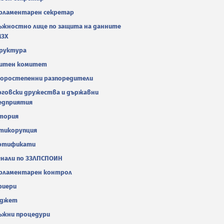
рламентарен секретар
ъжностно лице по защита на данните
МЗХ
руктура
итен комитет
оростепенни разпоредители
рговски дружества и държавни
едприятия
тория
тикорупция
ртификати
гнали по ЗЗЛПСПОИН
рламентарен контрол
риери
джет
ъжни процедури