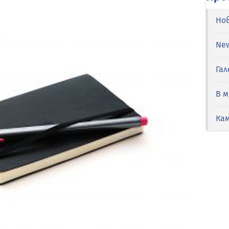
Но
Ne
Гал
В 
Ка