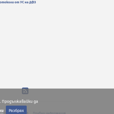
отоколи от УС на ДФЗ
. Продължавайки да
ки
Разбрах
арта на сайта
Правна информация