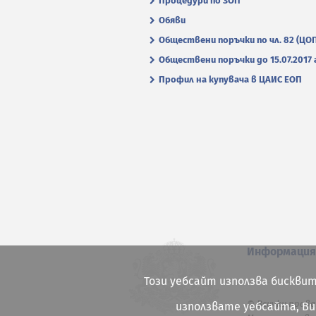
Процедури по ЗОП
Обяви
Обществени поръчки по чл. 82 (ЦО
Обществени поръчки до 15.07.2017 г
Профил на купувача в ЦАИС ЕОП
Информаци
Този уебсайт използва бисквит
© Всички права
използвате уебсайта, В