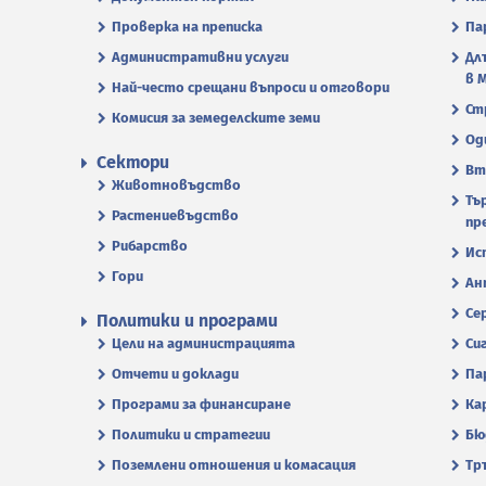
Проверка на преписка
Па
Административни услуги
Дл
в 
Най-често срещани въпроси и отговори
Ст
Комисия за земеделските земи
Од
Сектори
Вт
Животновъдство
Тъ
Растениевъдство
пр
Рибарство
Ис
Гори
Ан
Се
Политики и програми
Цели на администрацията
Си
Отчети и доклади
Па
Програми за финансиране
Ка
Политики и стратегии
Бю
Поземлени отношения и комасация
Тр