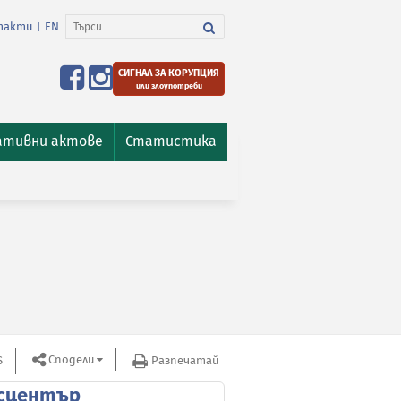
такти
EN
|
СИГНАЛ ЗА КОРУПЦИЯ
или злоупотреби
ативни актове
Статистика
Сподели
S
Разпечатай
сцентър