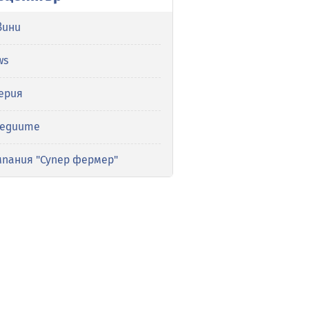
вини
ws
ерия
медиите
мпания "Супер фермер"