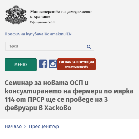
Профил на купувача
|
Контакти
|
EN
СИГНАЛ ЗА КОРУПЦИЯ
TOGGLE
МЕНЮ
или злоупотреби
NAVIGATION
Семинар за новата ОСП и
консултирането на фермери по мярка
114 от ПРСР ще се проведе на 3
февруари в Хасково
Начало
Пресцентър