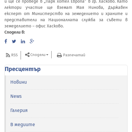
и ще се проведе в „Парк хотел Европа” в гр. Хасково. Като
лектори участие ще вземат Мая Нинова, Държавен
експерт от Министерство на земеделието и храните и
представители на Националната служба за съвети в
земеделието – офис Хасково.
Сподели в:
Сподели
RSS
Разпечатай
Пресцентър
Новини
News
Галерия
В медиите