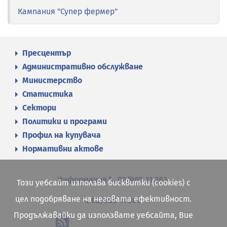
Кампания "Супер фермер"
Пресцентър
Административно обслужване
Министерство
Статистика
Сектори
Политики и програми
Профил на купувача
Нормативни актове
Информация
02/985 11 383
Този уебсайт използва бисквитки (cookies) с
цел подобряване на неговата ефективност.
02/985 11 384
Продължавайки да използвате уебсайта, Вие