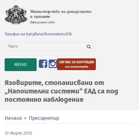
Профил на купувача
|
Контакти
|
EN
СИГНАЛ ЗА КОРУПЦИЯ
TOGGLE
МЕНЮ
или злоупотреби
NAVIGATION
Язовирите, стопанисвани от
„Напоителни системи“ ЕАД са под
постоянно наблюдение
Начало
Пресцентър
13 Март 2015