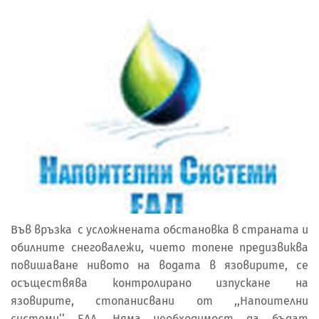
Във връзка с усложнената обстановка в страната и
обилните снеговалежи, чието топене предизвиква
повишаване нивото на водата в язовирите, се
осъществява контролирано изпускане на
язовирите, стопанисвани от ,,Напоителни
системи‘‘ ЕАД. Няма необходимост да бъдат