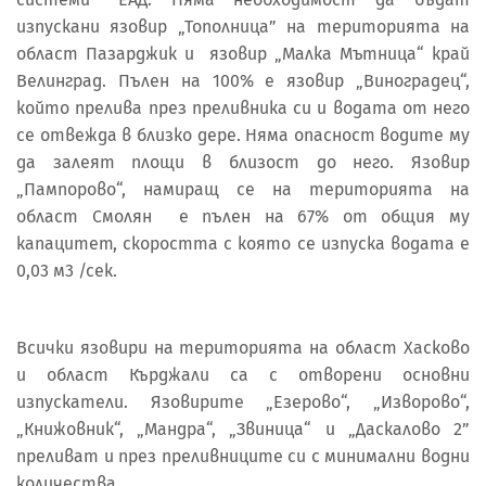
изпускани язовир „Тополница” на територията на
област Пазарджик и язовир „Малка Мътница“ край
Велинград. Пълен на 100% е язовир „Виноградец“,
който прелива през преливника си и водата от него
се отвежда в близко дере. Няма опасност водите му
да залеят площи в близост до него. Язовир
„Пампорово“, намиращ се на територията на
област Смолян е пълен на 67% от общия му
капацитет, скоростта с която се изпуска водата е
0,03 м3 /сек.
Всички язовири на територията на област Хасково
и област Кърджали са с отворени основни
изпускатели. Язовирите „Езерово“, „Изворово“,
„Книжовник“, „Мандра“, „Звиница“ и „Даскалово 2”
преливат и през преливниците си с минимални водни
количества.