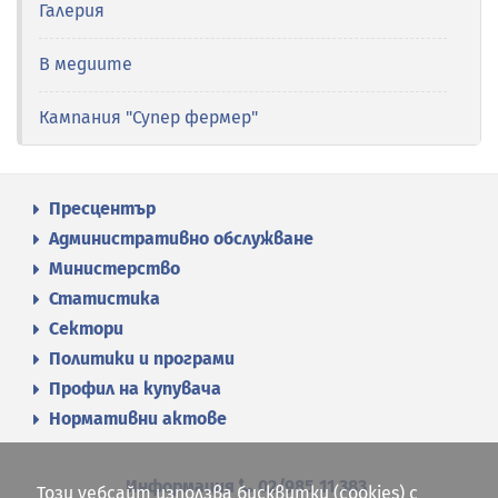
Галерия
В медиите
Кампания "Супер фермер"
Пресцентър
Административно обслужване
Министерство
Статистика
Сектори
Политики и програми
Профил на купувача
Нормативни актове
Информация
02/985 11 383
Този уебсайт използва бисквитки (cookies) с