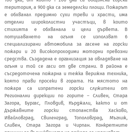
територия, а 900 дка са земеделски площи. Пожарът
е обхванал предимно сухи треви и храсти, има
отделни широколистни участъци, в които
стихията е обхванала и цели дървета. В
потушаването на огъня се използват 6
специализирани автомобила за гасене на горски
пожари и 20 високопроходими моторни превозни
средства. Създадена е организация за овладяване на
огъня и той се гаси от две страни. В района е
съсредоточена пожарна и тежка верижна техника,
която прави просеки в гората. На мястото на
пожара са изпратени горски служители от
Регионални дирекции по горите – Сливен, Стара
Загора, Бургас, Пловдив, Кърджали, както и от
Държавните горски стопанства Хасково,
Ивайловград, Свиленград, Тополовград, Мъглиж,
Сливен, Стара Загора и Чирпан. Конкретните