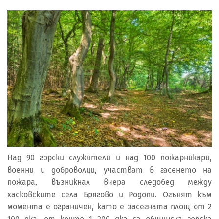
Над 90 горски служители и над 100 пожарникари,
военни и доброволци, участват в гасенето на
пожара, възникнал вчера следобед между
хасковските села Брягово и Родопи. Огънят към
момента е ограничен, като е засегната площ от 2
100 дка, от които 1 200 дка са общинска горска