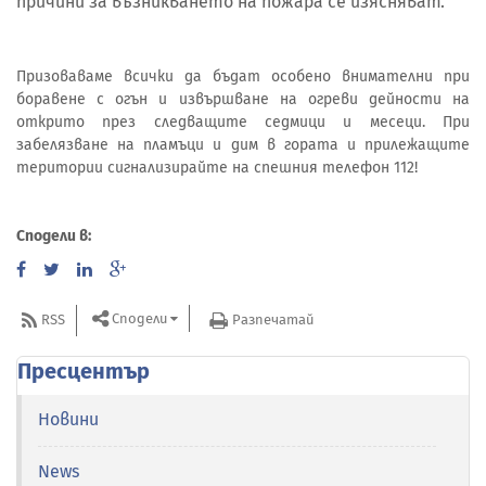
причини за възникването на пожара се изясняват.
Призоваваме всички да бъдат особено внимателни при
боравене с огън и извършване на огреви дейности на
открито през следващите седмици и месеци. При
забелязване на пламъци и дим в гората и прилежащите
територии сигнализирайте на спешния телефон 112!
Сподели в:
Сподели
RSS
Разпечатай
Пресцентър
Новини
News