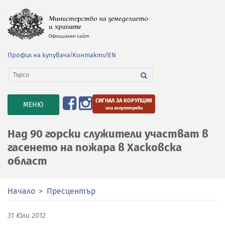
Профил на купувача
|
Контакти
|
EN
СИГНАЛ ЗА КОРУПЦИЯ
TOGGLE
МЕНЮ
или злоупотреби
NAVIGATION
Над 90 горски служители участват в
гасенето на пожара в Хасковска
област
Начало
Пресцентър
31 Юли 2012