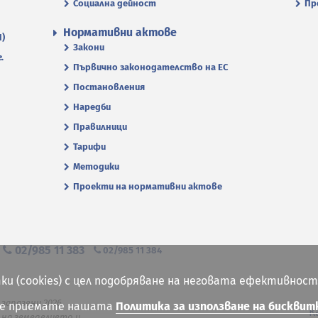
Социална дейност
Пр
Нормативни актове
П)
Закони
.
Първично законодателство на ЕС
Постановления
Наредби
Правилници
Тарифи
Методики
Проекти на нормативни актове
я
02/985 11 383
02/985 11 384
ки (cookies) с цел подобряване на неговата ефективност
 запазени 2026
ие приемате нашата
Политика за използване на бисквит
К
на земеделието и