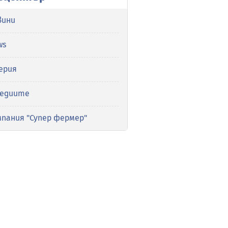
вини
ws
ерия
медиите
мпания "Супер фермер"