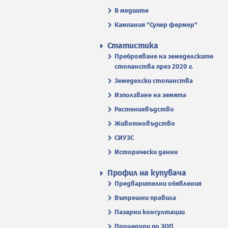
В медиите
Кампания "Супер фермер"
Статистика
Преброяване на земеделските
стопанства през 2020 г.
Земеделски стопанства
Използване на земята
Растениевъдство
Животновъдство
СИУЗС
Исторически данни
Профил на купувача
Предварителни обявления
Вътрешни правила
Пазарни консултации
Процедури по ЗОП