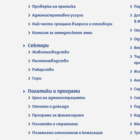
Проверка на преписка
Па
Административни услуги
Дл
в 
Най-често срещани въпроси и отговори
Ст
Комисия за земеделските земи
Од
Сектори
Вт
Животновъдство
Тъ
Растениевъдство
пр
Рибарство
Ис
Гори
Ан
Се
Политики и програми
Цели на администрацията
Си
Отчети и доклади
Па
Програми за финансиране
Ка
Политики и стратегии
Бю
Поземлени отношения и комасация
Тр