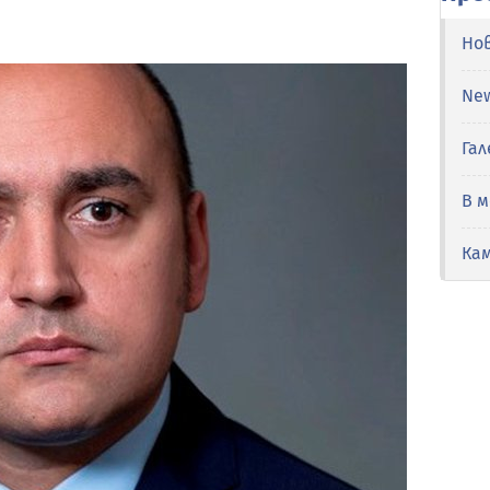
Но
Ne
Гал
В 
Ка