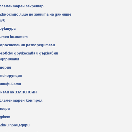
рламентарен секретар
ъжностно лице по защита на данните
МЗХ
руктура
итен комитет
оростепенни разпоредители
рговски дружества и държавни
едприятия
тория
тикорупция
ртификати
гнали по ЗЗЛПСПОИН
рламентарен контрол
риери
джет
ъжни процедури