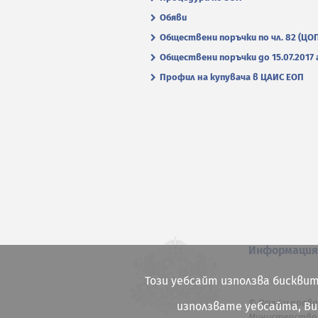
Обяви
Обществени поръчки по чл. 82 (ЦО
Обществени поръчки до 15.07.2017 г
Профил на купувача в ЦАИС ЕОП
Информаци
Този уебсайт използва бисквит
© Всички права
използвате уебсайта, В
Министерство 