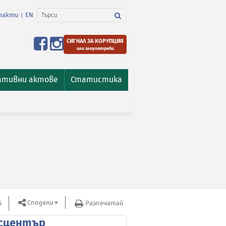
такти
EN
|
СИГНАЛ ЗА КОРУПЦИЯ
или злоупотреби
ативни актове
Статистика
Сподели
S
Разпечатай
сцентър