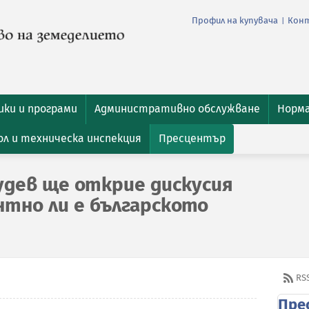
Профил на купувача
Кон
|
ки и програми
Административно обслужване
Норм
л и техническа инспекция
Пресцентър
удев ще открие дискусия
нтно ли е българското
RS
Пре