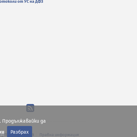
отоколи от УС на ДФЗ
. Продължавайки да
ки
Разбрах
арта на сайта
Правна информация