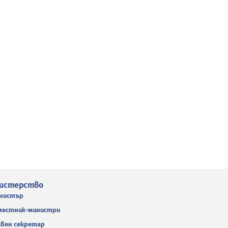
истерство
нистър
местник-министри
авен секретар