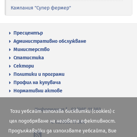
Кампания "Супер фермер"
Пресцентър
Административно обслужване
Министерство
Статистика
Сектори
Политики и програми
Профил на купувача
Нормативни актове
Информация
02/985 11 383
Този уебсайт използва бисквитки (cookies) с
цел подобряване на неговата ефективност.
02/985 11 384
Продължавайки да използвате уебсайта, Вие