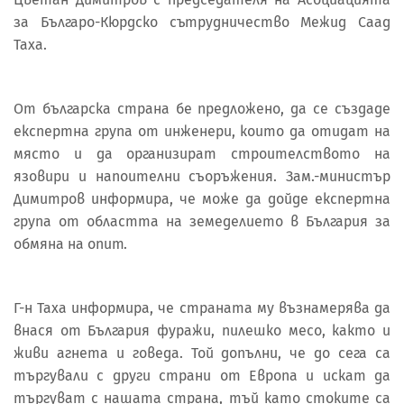
за Българо-Кюрдско сътрудничество Межид Саад
Таха.
От българска страна бе предложено, да се създаде
експертна група от инженери, които да отидат на
място и да организират строителството на
язовири и напоителни съоръжения. Зам.-министър
Димитров информира, че може да дойде експертна
група от областта на земеделието в България за
обмяна на опит.
Г-н Таха информира, че страната му възнамерява да
внася от България фуражи, пилешко месо, както и
живи агнета и говеда. Той допълни, че до сега са
търгували с други страни от Европа и искат да
търгуват с нашата страна, тъй като стоките са