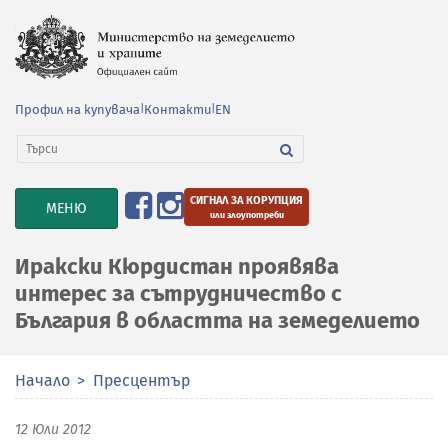
Профил на купувача
|
Контакти
|
EN
СИГНАЛ ЗА КОРУПЦИЯ
TOGGLE
МЕНЮ
или злоупотреби
NAVIGATION
Иракски Кюрдистан проявява
интерес за сътрудничество с
България в областта на земеделието
Начало
Пресцентър
12 Юли 2012