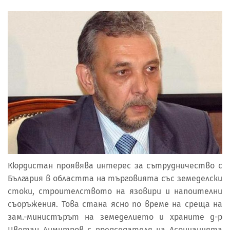
Кюрдистан проявява интерес за сътрудничество с
България в областта на търговията със земеделски
стоки, строителството на язовири и напоителни
съоръжения. Това стана ясно по време на среща на
зам.-министърът на земеделието и храните д-р
Цветан Димитров с председателя на Асоциацията