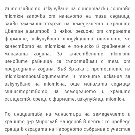
Интензивното изкупуване на ориенталски сортове
тютюн започва от началото на тази седмица,
заяви зам.-министърът на земеделието и храните
Цветан Димитров. В някои региони от страната
фирмите, изкупуващи продукцията отчитат, че
качеството на тютюна е по-ниско в сравнение с
миналата година. За качествените тютюни
ценовите равнища са съпоставими с тези от
предходната година. Във връзка с протестите на
тютюнопроизводителите и техните искания за
изкупуване на тютюна, още миналата седмица
Министерството на земеделието и храните
осъществи срещи с фирмите, изкупуващи тютюн.
По инициатива на министъра на земеделието и
храните д-р Мирослав Найденов в петък се проведе
среща в сградата на Народното събрание с участие