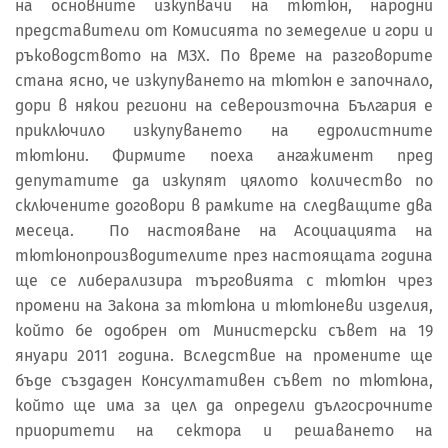
на основните изкупвачи на тютюн, народни
представители от Комисията по земеделие и гори и
ръководството на МЗХ. По време на разговорите
стана ясно, че изкупуването на тютюн е започнало,
дори в някои региони на североизточна България е
приключило изкупуването на едролистните
тютюни. Фирмите поеха ангажимент пред
депутатите да изкупят цялото количество по
сключените договори в рамките на следващите два
месеца. По настояване на Асоциацията на
тютюнопроизводителите през настоящата година
ще се либерализира търговията с тютюн чрез
промени на Закона за тютюна и тютюневи изделия,
който бе одобрен от Министерски съвет на 19
януари 2011 година. Вследствие на промените ще
бъде създаден Консултативен съвет по тютюна,
който ще има за цел да определи дългосрочните
приоритети на сектора и решаването на