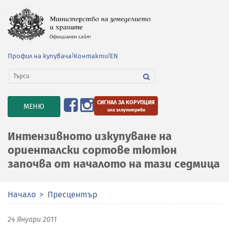
Профил на купувача
|
Контакти
|
EN
СИГНАЛ ЗА КОРУПЦИЯ
TOGGLE
МЕНЮ
или злоупотреби
NAVIGATION
Интензивното изкупуване на
ориенталски сортове тютюн
започва от началото на тази седмица
Начало
Пресцентър
24 Януари 2011