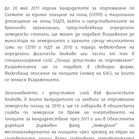
До 20 май 2011 година кандидатите за подпомагане по
Схемите за единно плащане на площ (СЕПП) и Национални
доплащания на площ (НДП), както и представителите на
браншови организации, представляващи определени
земеделски стопани, ще могат да подават възражения до
министъра на земеделието и храните срещу неизплатени
суми по СЕПП и НДП за 2010 г. поради невключване на
определени физически блокове или части от тях в
специализирания слой „Площи допустими за подпомагане".
Възраженията ще се подават в свободна форма,
включваща описание на площите (номер на БЗС), за които
се отнася възражението.
Запознаването с допустимия слой във физическите
блокове, в които кандидатите са заявили за подпомагане
земеделски площи за 2010 г. ще се извършва в общинската
служба по земеделие по време на очертаването на
площите за кандидатстване през 2011 г. или в Областната
дирекция Държавен фонд „Земеделие” по
местонахождението на площите чрез преглед на екран на
съответните площи върху Цифровата ортофотокарта