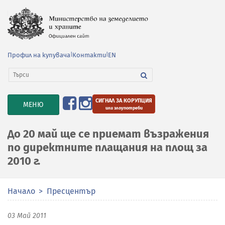
Профил на купувача
|
Контакти
|
EN
СИГНАЛ ЗА КОРУПЦИЯ
TOGGLE
МЕНЮ
или злоупотреби
NAVIGATION
До 20 май ще се приемат възражения
по директните плащания на площ за
2010 г.
Начало
Пресцентър
03 Май 2011