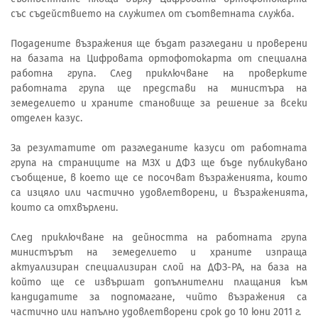
със съдействието на служител от съответната служба.
Подадените възражения ще бъдат разгледани и проверени
на базата на Цифровата ортофотокарта от специална
работна група. След приключване на проверките
работната група ще представи на министъра на
земеделието и храните становище за решение за всеки
отделен казус.
За резултатите от разгледаните казуси от работната
група на страниците на МЗХ и ДФЗ ще бъде публикувано
съобщение, в което ще се посочват възраженията, които
са изцяло или частично удовлетворени, и възраженията,
които са отхвърлени.
След приключване на дейността на работната група
министърът на земеделието и храните изпраща
актуализиран специализиран слой на ДФЗ-РА, на база на
който ще се извършат допълнителни плащания към
кандидатите за подпомагане, чийто възражения са
частично или напълно удовлетворени срок до 10 юни 2011 г.