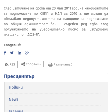
След изтичане на срока от 20 май 2011 година кандидатите
за подпомагане по СЕПП и НДП за 2010 г. ще могат да
обжалват недопустимостта на площите за подпомагане
по общия административен и съдебен ред едва след
получаването на уведомително писмо за извършени
плащания от ДФЗ-РА.
Сподели в:
Сподели
RSS
Разпечатай
Пресцентър
Новини
News
Галерия