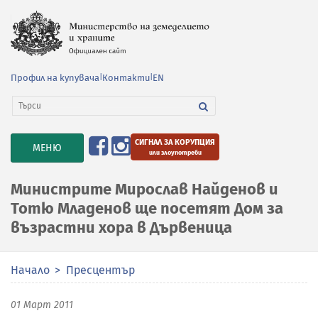
Профил на купувача
|
Контакти
|
EN
СИГНАЛ ЗА КОРУПЦИЯ
TOGGLE
МЕНЮ
или злоупотреби
NAVIGATION
Министрите Мирослав Найденов и
Тотю Младенов ще посетят Дом за
възрастни хора в Дървеница
Начало
Пресцентър
01 Март 2011