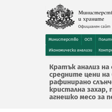
Министерство
ОСП
Полити
Икономически анализи
Контро
Кратък анализ на 
средните цени на 
рафинирано слънчо
кристална захар, 
агнешко месо за пер