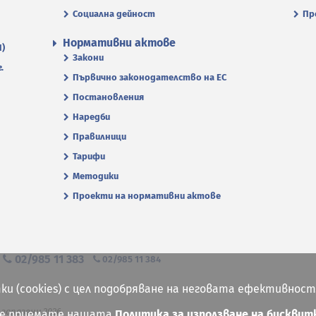
Социална дейност
Пр
Нормативни актове
П)
Закони
.
Първично законодателство на ЕС
Постановления
Наредби
Правилници
Тарифи
Методики
Проекти на нормативни актове
я
02/985 11 383
02/985 11 384
ки (cookies) с цел подобряване на неговата ефективност
 запазени 2026
ие приемате нашата
Политика за използване на бисквит