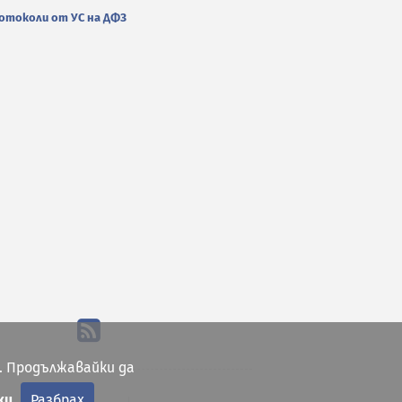
отоколи от УС на ДФЗ
. Продължавайки да
ки
Разбрах