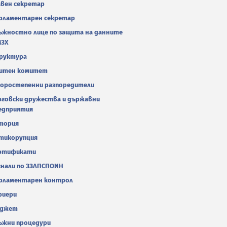
авен секретар
рламентарен секретар
ъжностно лице по защита на данните
МЗХ
руктура
итен комитет
оростепенни разпоредители
рговски дружества и държавни
едприятия
тория
тикорупция
ртификати
гнали по ЗЗЛПСПОИН
рламентарен контрол
риери
джет
ъжни процедури