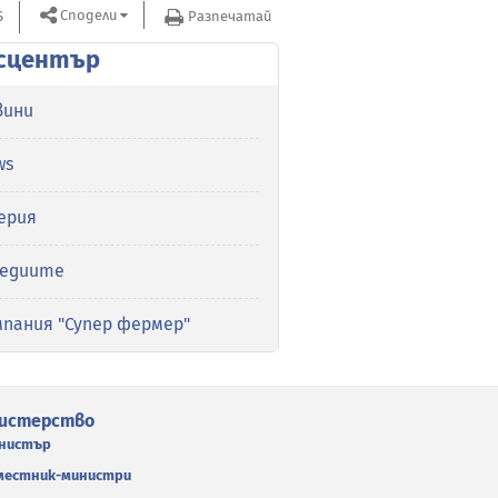
Сподели
S
Разпечатай
сцентър
вини
ws
ерия
медиите
мпания "Супер фермер"
истерство
нистър
местник-министри