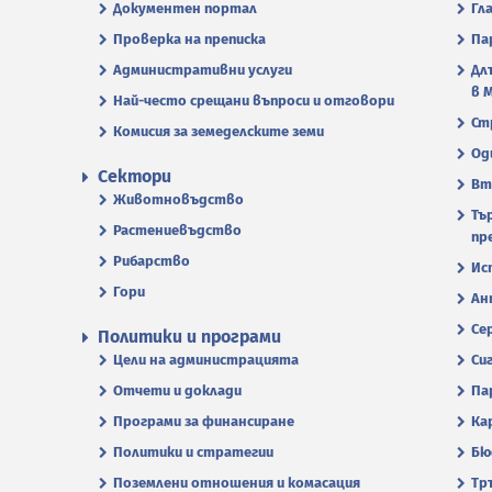
Документен портал
Гл
Проверка на преписка
Па
Административни услуги
Дл
в 
Най-често срещани въпроси и отговори
Ст
Комисия за земеделските земи
Од
Сектори
Вт
Животновъдство
Тъ
Растениевъдство
пр
Рибарство
Ис
Гори
Ан
Се
Политики и програми
Цели на администрацията
Си
Отчети и доклади
Па
Програми за финансиране
Ка
Политики и стратегии
Бю
Поземлени отношения и комасация
Тр