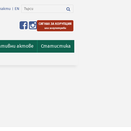
такти
EN
|
СИГНАЛ ЗА КОРУПЦИЯ
или злоупотреби
ативни актове
Статистика