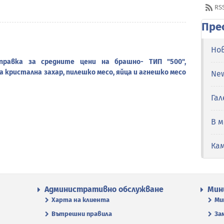
RS
Пре
Но
правка за средните цени на брашно- ТИП "500",
а кристална захар, пилешко месо, яйца и агнешко месо
Ne
Гал
В 
Ка
Административно обслужване
Мин
Харта на клиента
Ми
Вътрешни правила
За