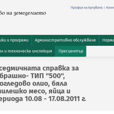
Профил на купувача
Кон
|
ки и програми
Административно обслужване
Норм
л и техническа инспекция
Пресцентър
седмичната справка за
брашно- ТИП "500",
гледово олио, бяла
пилешко месо, яйца и
иода 10.08 - 17.08.2011 г.