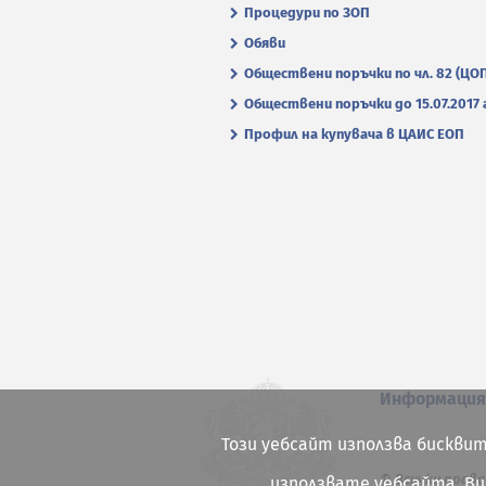
Процедури по ЗОП
Обяви
Обществени поръчки по чл. 82 (ЦО
Обществени поръчки до 15.07.2017 г
Профил на купувача в ЦАИС ЕОП
Информаци
Този уебсайт използва бисквит
© Всички права
използвате уебсайта, В