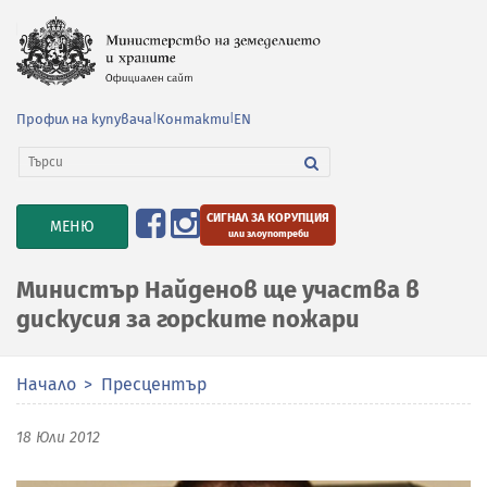
Профил на купувача
|
Контакти
|
EN
СИГНАЛ ЗА КОРУПЦИЯ
TOGGLE
МЕНЮ
или злоупотреби
NAVIGATION
Министър Найденов ще участва в
дискусия за горските пожари
Начало
Пресцентър
18 Юли 2012