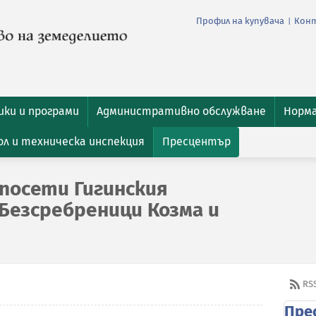
Профил на купувача
Кон
|
ки и програми
Административно обслужване
Норм
л и техническа инспекция
Пресцентър
посети Гигинския
Безсребреници Козма и
RS
Пре