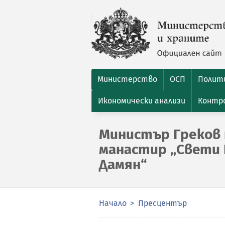
Министерство
ОСП
Полити
Икономически анализи
Контро
Министър Греков 
манастир „Свети 
Дамян“
Начало
Пресцентър