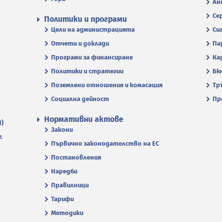
Ан
Се
Политики и програми
Цели на администрацията
Си
Отчети и доклади
Па
Програми за финансиране
Ка
Политики и стратегии
Бю
Поземлени отношения и комасация
Тр
Социална дейност
Пр
Нормативни актове
П)
Закони
.
Първично законодателство на ЕС
Постановления
Наредби
Правилници
Тарифи
Методики