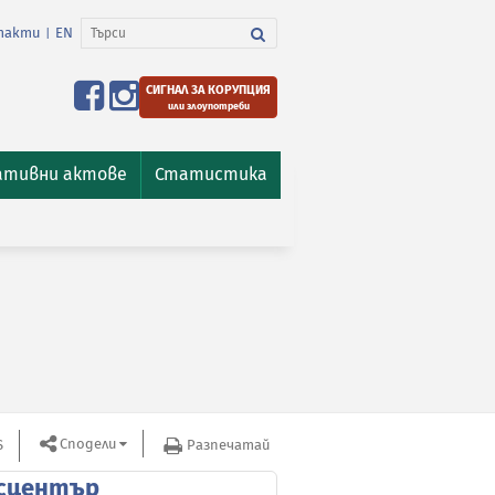
такти
EN
|
СИГНАЛ ЗА КОРУПЦИЯ
или злоупотреби
ативни актове
Статистика
Сподели
S
Разпечатай
сцентър