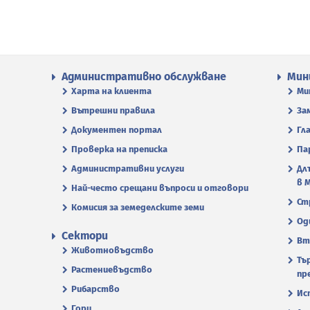
Административно обслужване
Мин
Харта на клиента
Ми
Вътрешни правила
За
Документен портал
Гл
Проверка на преписка
Па
Административни услуги
Дл
в 
Най-често срещани въпроси и отговори
Ст
Комисия за земеделските земи
Од
Сектори
Вт
Животновъдство
Тъ
Растениевъдство
пр
Рибарство
Ис
Гори