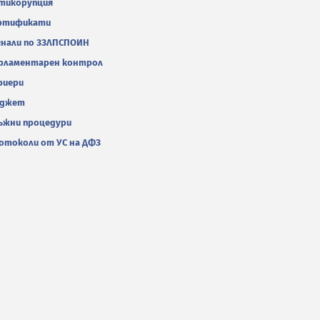
тикорупция
ртификати
гнали по ЗЗЛПСПОИН
рламентарен контрол
риери
джет
ъжни процедури
отоколи от УС на ДФЗ