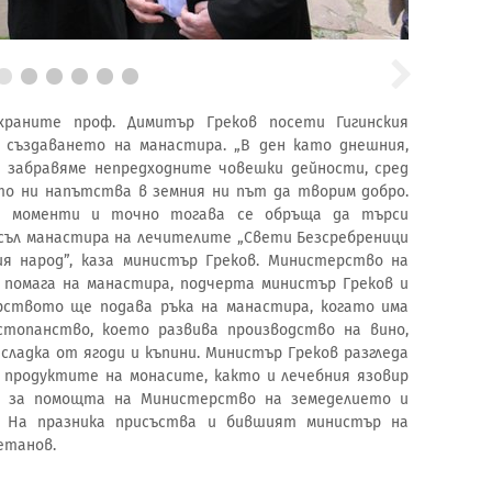
раните проф. Димитър Греков посети Гигинския
 създаването на манастира. „В ден като днешния,
е забравяме непредходните човешки дейности, сред
йто ни напътства в земния ни път да творим добро.
и моменти и точно тогава се обръща да търси
съл манастира на лечителите „Свети Безсребреници
ия народ”, каза министър Греков. Министерство на
 помага на манастира, подчерта министър Греков и
рството ще подава ръка на манастира, когато има
стопанство, което развива производство на вино,
 сладка от ягоди и къпини. Министър Греков разгледа
 продуктите на монасите, както и лечебния язовир
и за помощта на Министерство на земеделието и
. На празника присъства и бившият министър на
етанов.