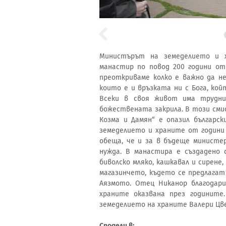
Министърът на земеделието и х
манастир по повод 200 години от
преоткриваме колко е важно да н
които е и връзката ни с Бога, ко
Всеки в своя живот има трудн
божествената закрила. В този сми
Козма и Дамян“ е опазил българск
земеделието и храните от години
обеща, че и за в бъдеще министе
нужда. В манастира е създадено 
биволско мляко, кашкавал и сирене,
магазинчето, където се предлагат
Аязмото. Отец Никанор благодар
храните оказвана през годините
земеделието на храните Валери Цв
Сподели в: