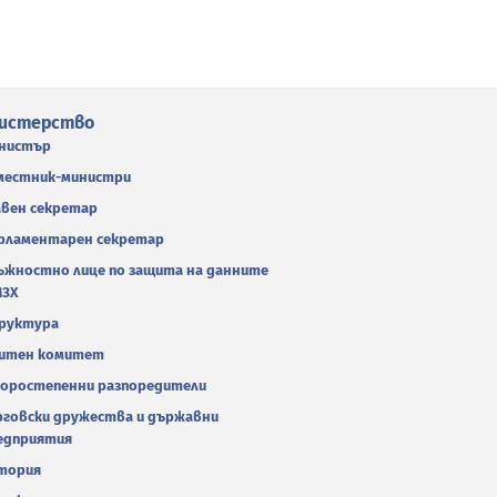
истерство
нистър
местник-министри
авен секретар
рламентарен секретар
ъжностно лице по защита на данните
МЗХ
руктура
итен комитет
оростепенни разпоредители
рговски дружества и държавни
едприятия
тория