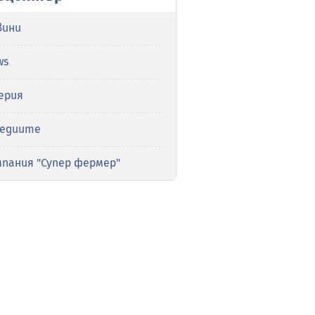
вини
ws
ерия
медиите
мпания "Супер фермер"