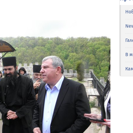
Но
Ne
Гал
В 
Ка