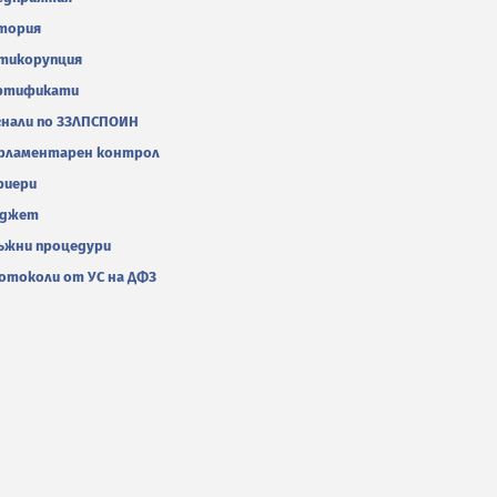
тория
тикорупция
ртификати
гнали по ЗЗЛПСПОИН
рламентарен контрол
риери
джет
ъжни процедури
отоколи от УС на ДФЗ