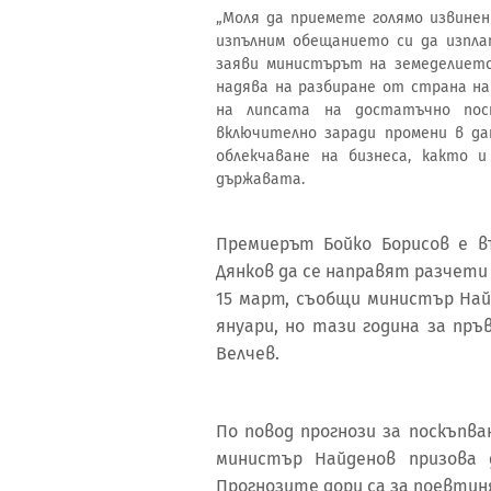
„Моля да приемете голямо извине
изпълним обещанието си да изпла
заяви министърът на земеделието 
надява на разбиране от страна на
на липсата на достатъчно пос
включително заради промени в да
облекчаване на бизнеса, както 
държавата.
Премиерът Бойко Борисов е 
Дянков да се направят разчети
15 март, съобщи министър Найд
януари, но тази година за пр
Велчев.
По повод прогнози за поскъпва
министър Найденов призова 
Прогнозите дори са за поевт