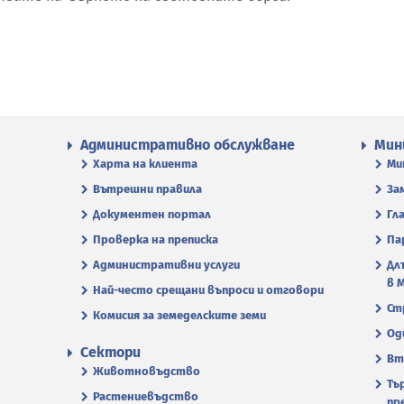
Административно обслужване
Мин
Харта на клиента
Ми
Вътрешни правила
За
Документен портал
Гл
Проверка на преписка
Па
Административни услуги
Дл
в 
Най-често срещани въпроси и отговори
Ст
Комисия за земеделските земи
Од
Сектори
Вт
Животновъдство
Тъ
Растениевъдство
пр