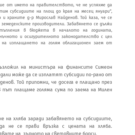
ние от името на правителството, че не успяхме да
тим субсидиите на площ до края на месец януари“,
и храните д-р Мирослав Найденов. Той каза, че се
 земеделските производители. Забавянето се дължи
тъпления в бюджета в началото на годината,
нъчното и осигурителното законодателство с цел
и на изплащането на голям облигационен заем от
възложил на министърa на финансите Симеон
 дали може да се изплатят субсидии по-рано от
енов. Той припомни, че досега е плащано през
ъв път плащаме голяма сума по заема на Милен
не на хляба заради забавянето на субсидиите,
да не се прави връзка с цената на хляба.
инявате на зърното на световните борси.