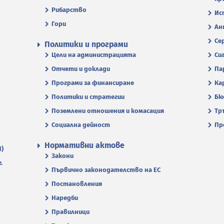
Рибарство
Ис
Гори
Ан
Се
Политики и програми
Цели на администрацията
Си
Отчети и доклади
Па
Програми за финансиране
Ка
Политики и стратегии
Бю
Поземлени отношения и комасация
Тр
Социална дейност
Пр
Нормативни актове
П)
Закони
.
Първично законодателство на ЕС
Постановления
Наредби
Правилници