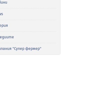
вини
ws
ерия
медиите
мпания "Супер фермер"