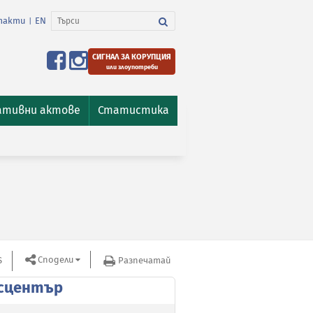
такти
EN
|
СИГНАЛ ЗА КОРУПЦИЯ
или злоупотреби
ативни актове
Статистика
Сподели
S
Разпечатай
сцентър