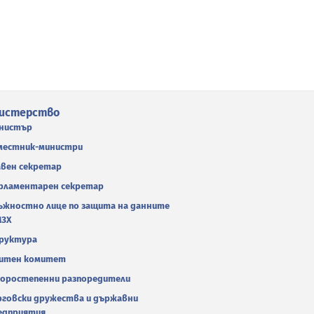
истерство
нистър
местник-министри
авен секретар
рламентарен секретар
ъжностно лице по защита на данните
МЗХ
руктура
итен комитет
оростепенни разпоредители
рговски дружества и държавни
едприятия