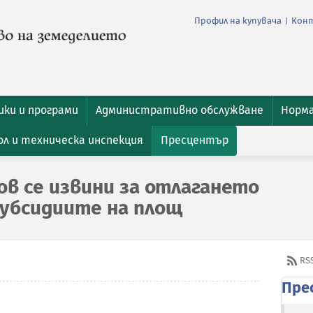
Профил на купувача
Кон
|
ки и програми
Административно обслужване
Норм
л и техническа инспекция
Пресцентър
в се извини за отлагането
субсидиите на площ
RS
Пре