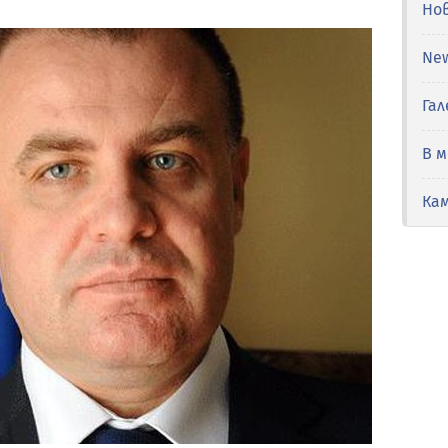
Но
Ne
Гал
В 
Ка