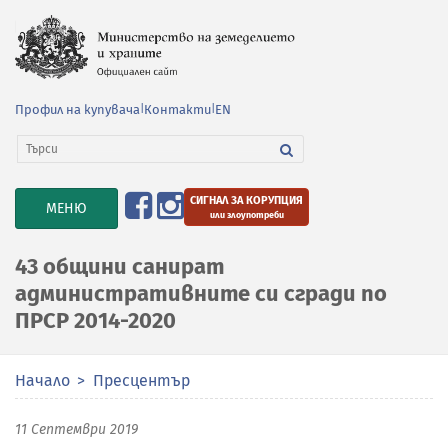
Профил на купувача
|
Контакти
|
EN
СИГНАЛ ЗА КОРУПЦИЯ
TOGGLE
МЕНЮ
или злоупотреби
NAVIGATION
43 общини санират
административните си сгради по
ПРСР 2014-2020
Начало
Пресцентър
11 Септември 2019