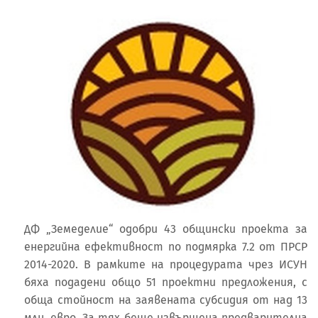
ДФ „Земеделие“ одобри 43 общински проекта за
енергийна ефективност по подмярка 7.2 от ПРСР
2014-2020. В рамките на процедурата чрез ИСУН
бяха подадени общо 51 проектни предложения, с
обща стойност на заявената субсидия от над 13
млн. евро. За тях беше извършена предварителна