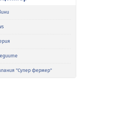
вини
ws
ерия
медиите
мпания "Супер фермер"