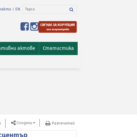
такти
EN
|
СИГНАЛ ЗА КОРУПЦИЯ
или злоупотреби
ативни актове
Статистика
Сподели
S
Разпечатай
сцентър