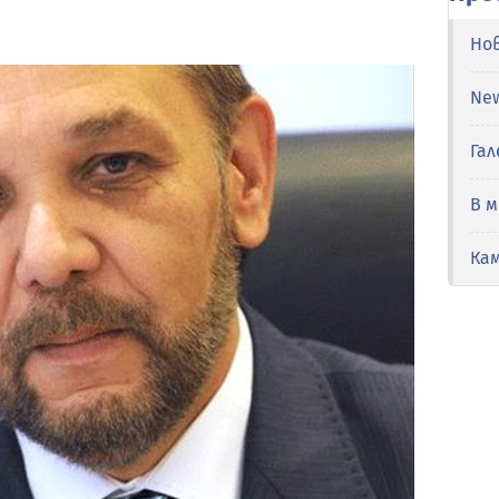
Но
Ne
Гал
В 
Ка