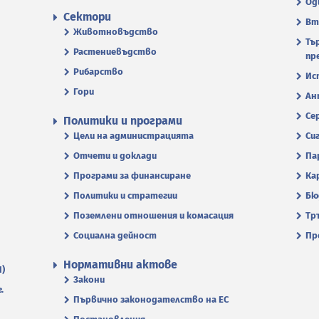
Од
Сектори
Вт
Животновъдство
Тъ
Растениевъдство
пр
Рибарство
Ис
Гори
Ан
Се
Политики и програми
Цели на администрацията
Си
Отчети и доклади
Па
Програми за финансиране
Ка
Политики и стратегии
Бю
Поземлени отношения и комасация
Тр
Социална дейност
Пр
Нормативни актове
П)
Закони
.
Първично законодателство на ЕС