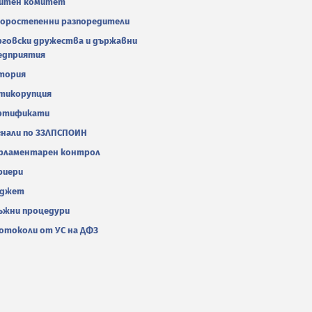
итен комитет
оростепенни разпоредители
рговски дружества и държавни
едприятия
тория
тикорупция
ртификати
гнали по ЗЗЛПСПОИН
рламентарен контрол
риери
джет
ъжни процедури
отоколи от УС на ДФЗ