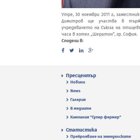
Утре, 30 ноември 2011 г., заместн
Димитров ще участва в търж
учредяването на Съюза на птицевъ
часа в хотел „Шератон”, гр. София.
Сподели в:
Пресцентър
Новини
News
Галерия
В медиите
Кампания "Супер фермер"
Статистика
Преброяване на земеделските