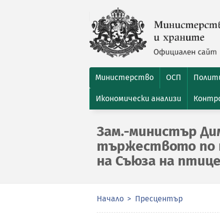
Министерство
ОСП
Полити
Икономически анализи
Контро
Зам.-министър Ди
тържеството по п
на Съюза на птиц
Начало
Пресцентър