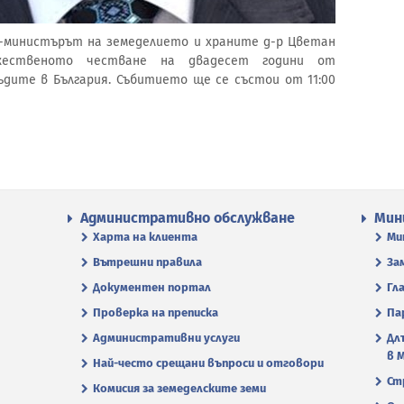
ик-министърът на земеделието и храните д-р Цветан
ественото честване на двадесет години от
дите в България. Събитието ще се състои от 11:00
Административно обслужване
Мин
Харта на клиента
Ми
Вътрешни правила
За
Документен портал
Гл
Проверка на преписка
Па
Административни услуги
Дл
в 
Най-често срещани въпроси и отговори
Ст
Комисия за земеделските земи