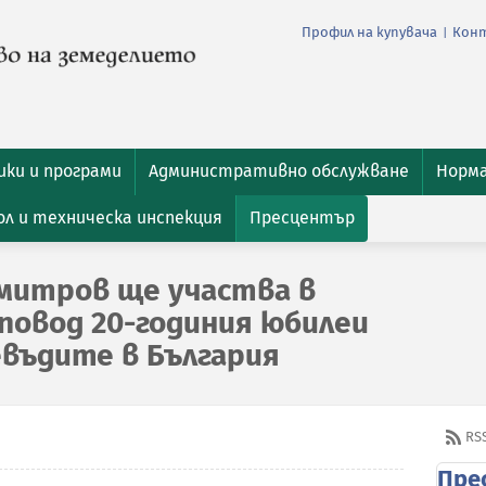
Профил на купувача
Кон
|
ки и програми
Административно обслужване
Норм
л и техническа инспекция
Пресцентър
митров ще участва в
овод 20-годиния юбилеи
евъдите в България
RS
Пре