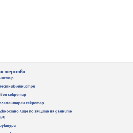
истерство
нистър
местник-министри
авен секретар
рламентарен секретар
ъжностно лице по защита на данните
МЗХ
руктура