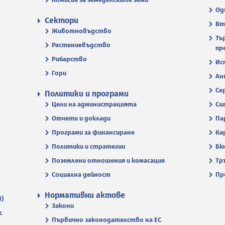
Од
Сектори
Вт
Животновъдство
Тъ
Растениевъдство
пр
Рибарство
Ис
Гори
Ан
Се
Политики и програми
Цели на администрацията
Си
Отчети и доклади
Па
Програми за финансиране
Ка
Политики и стратегии
Бю
Поземлени отношения и комасация
Тр
Социална дейност
Пр
Нормативни актове
П)
Закони
.
Първично законодателство на ЕС