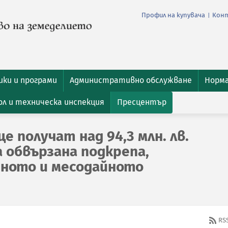
Профил на купувача
Кон
|
ки и програми
Административно обслужване
Норм
л и техническа инспекция
Пресцентър
 получат над 94,3 млн. лв.
 обвързана подкрепа,
чното и месодайното
RS