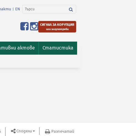
такти
EN
|
СИГНАЛ ЗА КОРУПЦИЯ
или злоупотреби
ативни актове
Статистика
Сподели
S
Разпечатай