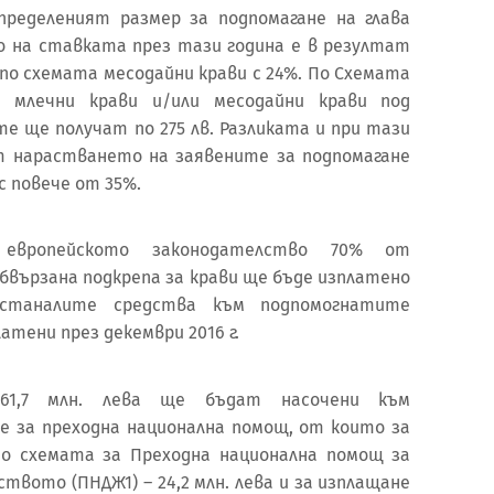
пределеният размер за подпомагане на глава
о на ставката през тази година е в резултат
по схемата месодайни крави с 24%. По Схемата
а млечни крави и/или месодайни крави под
е ще получат по 275 лв. Разликата и при тази
т нарастването на заявените за подпомагане
с повече от 35%.
 европейското законодателство 70% от
бвързана подкрепа за крави ще бъде изплатено
останалите средства към подпомогнатите
тени през декември 2016 г.
61,7 млн. лева ще бъдат насочени към
 за преходна национална помощ, от които за
о схемата за Преходна национална помощ за
ството (ПНДЖ1) – 24,2 млн. лева и за изплащане