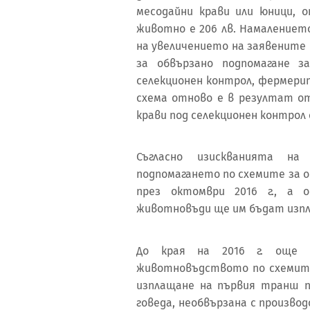
месодайни крави или юници, о
животно е 206 лв. Намалениет
на увеличението на заявените 
за обвързано подпомагане з
селекционен контрол, фермерит
схема отново е в резултат о
крави под селекционен контрол 
Съгласно изискванията на
подпомагането по схемите за о
през октомври 2016 г., а 
животновъди ще им бъдат изпла
До края на 2016 г. още 
животновъдството по схемите
изплащане на първия транш п
говеда, необвързана с производ