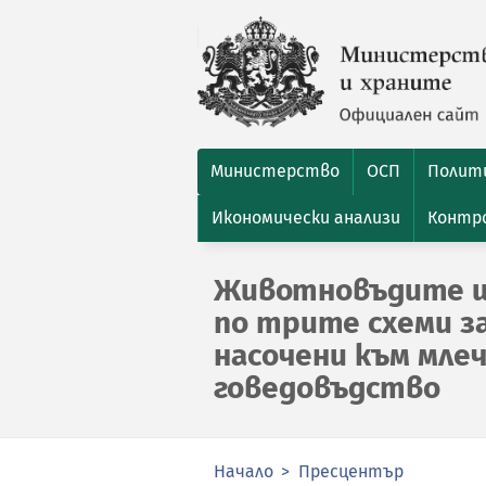
Министерство
ОСП
Полити
Икономически анализи
Контро
Животновъдите ще
по трите схеми за
насочени към мле
говедовъдство
Начало
Пресцентър