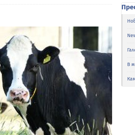
Пре
Но
Ne
Гал
В 
Ка