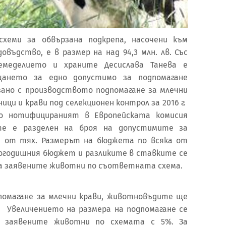
еми за обвързана подкрепа, насочени към
въдство, е в размер на над 94,3 млн. лв. Със
емеделието и храните Десислава Танева е
щането за едно допустимо за подпомагане
ано с производството подпомагане за млечни
ици и крави под селекционен контрол за 2016 г.
о нотифицираният в Европейската комисия
е е разделен на броя на допустимите за
а от тях. Размерът на бюджета по всяка от
огодишния бюджет и разликите в ставките се
на заявените животни по съответната схема.
помагане за млечни крави, животновъдите ще
о. Увеличението на размера на подпомагане се
а заявените животни по схемата с 5%. За