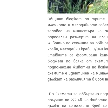
Общият бюджет по трите сх
млечното и месодайното говедо
заповед на министъра на з
определен размерът на пла
животно по схемите за обвърз
крави, месодайни крави и/или юн
Ставките са формирани кат
бюджет по всяка от схемит
подпомагане животни по всяк
схемите е идентичен на минал
дължат на различията в броя 
По Схемата за обвързано под
получат по 272 лв. на животн
дължи на намаления брой н