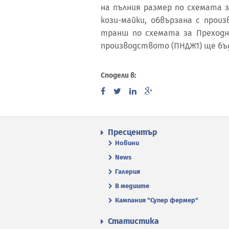
на пълния размер по схемата 
кози-майки, обвързана с прои
транш по схемата за Преходна
производството (ПНДЖ1) ще бъде
Сподели в:
Пресцентър
Новини
News
Галерия
В медиите
Кампания "Супер фермер"
Статистика