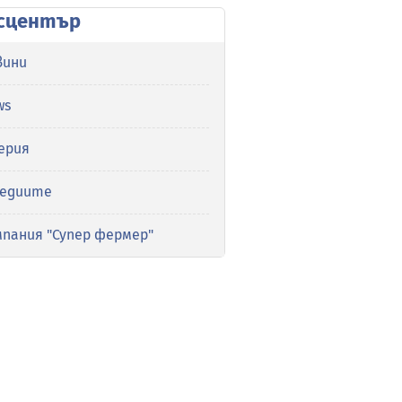
сцентър
вини
ws
ерия
медиите
мпания "Супер фермер"