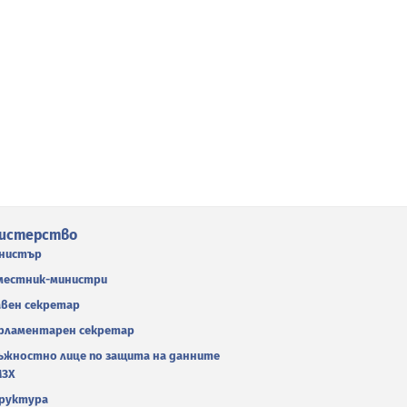
истерство
нистър
местник-министри
авен секретар
рламентарен секретар
ъжностно лице по защита на данните
МЗХ
руктура