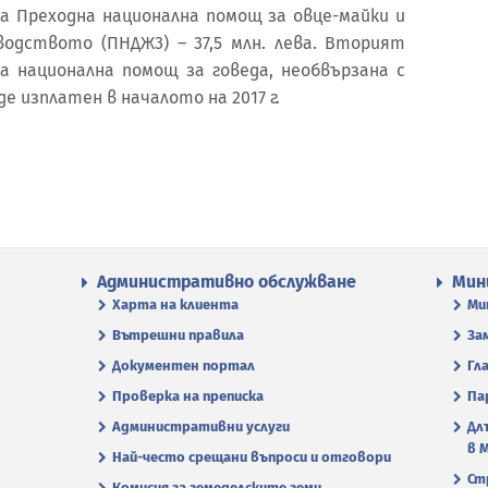
за Преходна национална помощ за овце-майки и
зводството (ПНДЖ3) – 37,5 млн. лева. Вторият
 национална помощ за говеда, необвързана с
 изплатен в началото на 2017 г.
Административно обслужване
Мин
Харта на клиента
Ми
Вътрешни правила
За
Документен портал
Гл
Проверка на преписка
Па
Административни услуги
Дл
в 
Най-често срещани въпроси и отговори
Ст
Комисия за земеделските земи