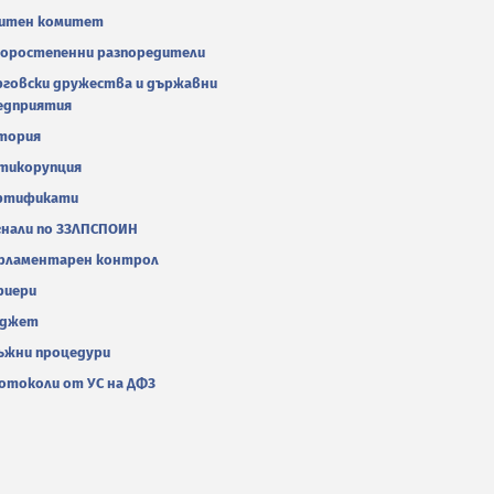
итен комитет
оростепенни разпоредители
рговски дружества и държавни
едприятия
тория
тикорупция
ртификати
гнали по ЗЗЛПСПОИН
рламентарен контрол
риери
джет
ъжни процедури
отоколи от УС на ДФЗ