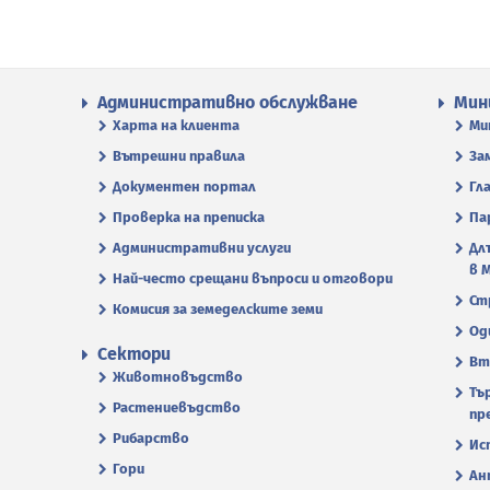
Административно обслужване
Мин
Харта на клиента
Ми
Вътрешни правила
За
Документен портал
Гл
Проверка на преписка
Па
Административни услуги
Дл
в 
Най-често срещани въпроси и отговори
Ст
Комисия за земеделските земи
Од
Сектори
Вт
Животновъдство
Тъ
Растениевъдство
пр
Рибарство
Ис
Гори
Ан