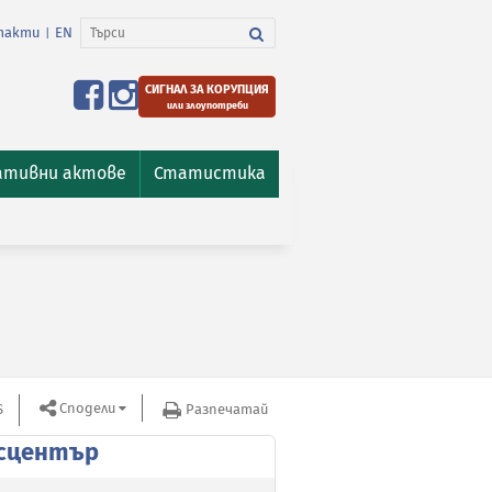
такти
EN
|
СИГНАЛ ЗА КОРУПЦИЯ
или злоупотреби
ативни актове
Статистика
Сподели
S
Разпечатай
сцентър