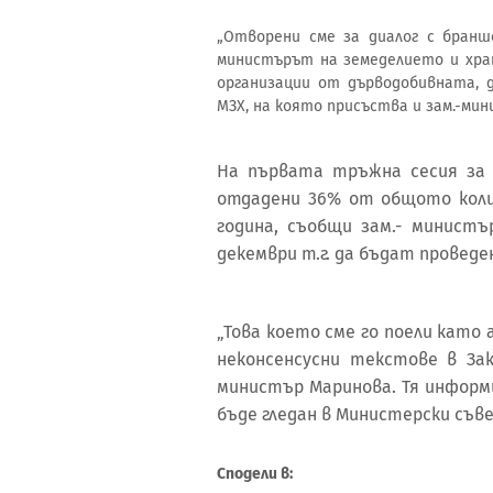
„Отворени сме за диалог с бранш
министърът на земеделието и хра
организации от дърводобивната,
МЗХ, на която присъства и зам.-ми
На първата тръжна сесия за 
отдадени 36% от общото коли
година, съобщи зам.- министъ
декември т.г. да бъдат провед
„Това което сме го поели кат
неконсенсусни текстове в Зак
министър Маринова. Тя информ
бъде гледан в Министерски съв
Сподели в: