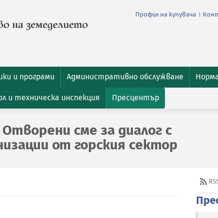
Профил на купувача
Кон
|
ки и програми
Административно обслужване
Норм
л и техническа инспекция
Пресцентър
Отворени сме за диалог с
изации от горския сектор
RS
Пре