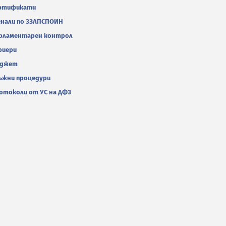
ртификати
гнали по ЗЗЛПСПОИН
рламентарен контрол
риери
джет
ъжни процедури
отоколи от УС на ДФЗ