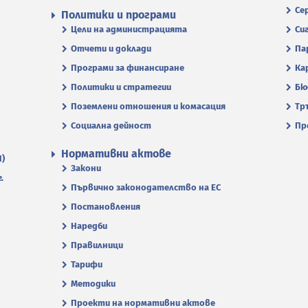
Се
Политики и програми
Цели на администрацията
Си
Отчети и доклади
Па
Програми за финансиране
Ка
Политики и стратегии
Бю
Поземлени отношения и комасация
Тр
Социална дейност
Пр
Нормативни актове
П)
Закони
.
Първично законодателство на ЕС
Постановления
Наредби
Правилници
Тарифи
Методики
Проекти на нормативни актове