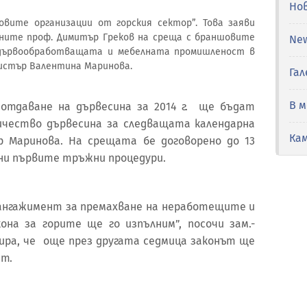
Но
овите организации от горския сектор”. Това заяви
ните проф. Димитър Греков на среща с браншовите
Ne
 дървообработващата и мебелната промишленост в
нистър Валентина Маринова.
Гал
В 
отдаване на дървесина за 2014 г. ще бъдат
чество дървесина за следващата календарна
Ка
р Маринова. На срещата бе договорено до 13
ени първите тръжни процедури.
о ангажимент за премахване на неработещите и
она за горите ще го изпълним”, посочи зам.-
ира, че още през другата седмица законът ще
ет.