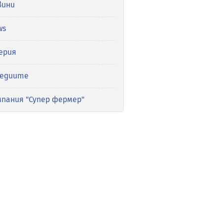
вини
ws
ерия
медиите
мпания "Супер фермер"