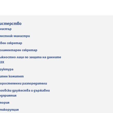
истерство
нистър
местник-министри
авен секретар
рламентарен секретар
ъжностно лице по защита на данните
МЗХ
руктура
итен комитет
оростепенни разпоредители
рговски дружества и държавни
едприятия
тория
тикорупция