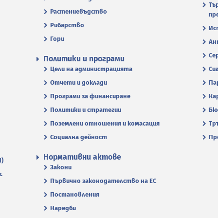
Тъ
Растениевъдство
пр
Рибарство
Ис
Гори
Ан
Се
Политики и програми
Цели на администрацията
Си
Отчети и доклади
Па
Програми за финансиране
Ка
Политики и стратегии
Бю
Поземлени отношения и комасация
Тр
Социална дейност
Пр
Нормативни актове
П)
Закони
.
Първично законодателство на ЕС
Постановления
Наредби