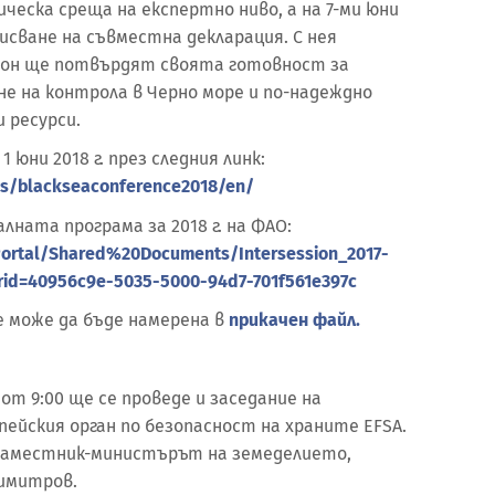
ическа среща на експертно ниво, а на 7-ми юни
писване на съвместна декларация. С нея
йон ще потвърдят своята готовност за
не на контрола в Черно море и по-надеждно
 ресурси.
 юни 2018 г. през следния линк:
gs/blackseaconference2018/en/
ната програма за 2018 г. на ФАО:
Portal/Shared%20Documents/Intersession_2017-
rid=40956c9e-5035-5000-94d7-701f561e397c
 може да бъде намерена в
прикачен файл.
 от 9:00 ще се проведе и заседание на
ейския орган по безопасност на храните EFSA.
заместник-министърът на земеделието,
Димитров.