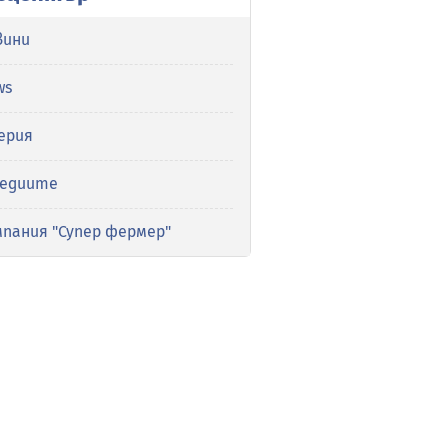
вини
ws
ерия
медиите
мпания "Супер фермер"