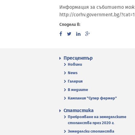
Информация за събитието може 
http://corhv.government.bg/?cat=
Сподели в:
Пресцентър
Новини
News
Галерия
В медиите
Кампания "Супер фермер"
Статистика
Преброяване на земеделските
стопанства през 2020 г.
Земеделски стопанства