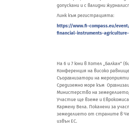
допускани и с валидни журналис
Линк към регистрацията:
https://www.fi-compass.eu/event
financial-instruments-agricultur
На 6 и 7 юни в Хотел „Балкан” 
Конференция на високо равнище
Съорганизатори на мероприяти
Средиземно море към Организац
Министерство на земеделието, 
Участие ще вземе и Еврокомиса
Кармену Вела. Поканени за уча
земеделието от страните в Чер
извън ЕС.