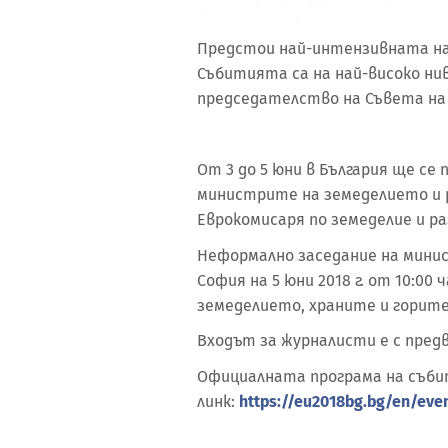
Предстои най-интензивната на
Събитията са на най-високо нив
председателство на Съвета на 
От 3 до 5 юни в България ще се
министрите на земеделието и 
Еврокомисаря по земеделие и ра
Неформално заседание на минис
София на 5 юни 2018 г. от 10:00
земеделието, храните и горите
Входът за журналисти е с пред
Официалната програма на съби
линк:
https://eu2018bg.bg/en/eve