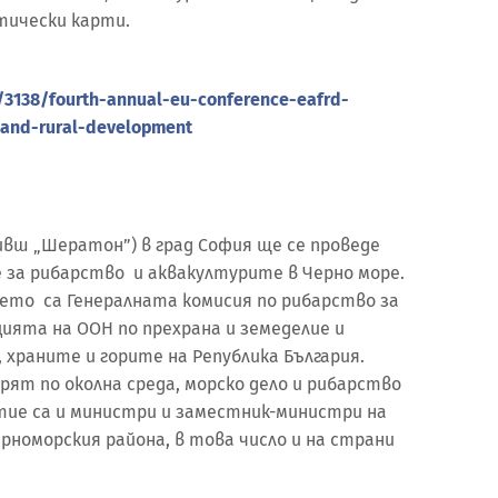
тически карти.
/3138/fourth-annual-eu-conference-eafrd-
e-and-rural-development
(бивш „Шератон”) в град София ще се проведе
 за рибарство и аквакултурите в Черно море.
ето са Генералната комисия по рибарство за
ията на ООН по прехрана и земеделие и
храните и горите на Република България.
рят по околна среда, морско дело и рибарство
стие са и министри и заместник-министри на
номорския района, в това число и на страни