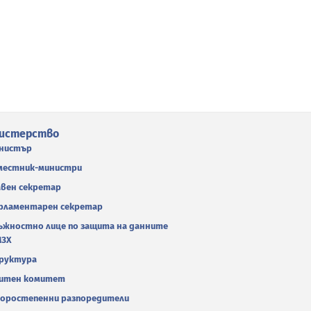
истерство
нистър
местник-министри
авен секретар
рламентарен секретар
ъжностно лице по защита на данните
МЗХ
руктура
итен комитет
оростепенни разпоредители