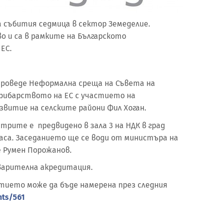
 събития седмица в сектор Земеделие.
о и са в рамките на Българското
ЕС.
 проведе Неформална среща на Съвета на
рибарството на ЕС с участието на
звитие на селските райони Фил Хоган.
трите е предвидено в зала 3 на НДК в град
 часа. Заседанието ще се води от министъра на
 Румен Порожанов.
варителна акредитация.
тието може да бъде намерена през следния
nts/561