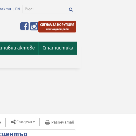
такти
EN
|
СИГНАЛ ЗА КОРУПЦИЯ
или злоупотреби
ативни актове
Статистика
Сподели
S
Разпечатай
сцентър