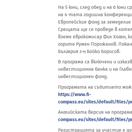
На 5 юни, след обед и на 6 юни
на 4-тата годишна конференци
Европейския фонд за земеделие 
Срещата ще се проведе в хотел
вземе еврокомисар Фил Хоган, 
горите Румен Порожанов. Покан
България г-н Бойко Борисов.
В програма са включени и изка
инвестиционна банка и на Глав
инвестиционен фонд.
Програмата на събитието може 
https://www.fi-
compass.eu/sites/default/files/
Английската версия на програма
compass.eu/sites/default/files/
Регистрацията за участие е до