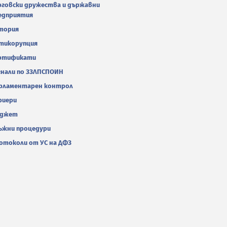
рговски дружества и държавни
едприятия
тория
тикорупция
ртификати
гнали по ЗЗЛПСПОИН
рламентарен контрол
риери
джет
ъжни процедури
отоколи от УС на ДФЗ