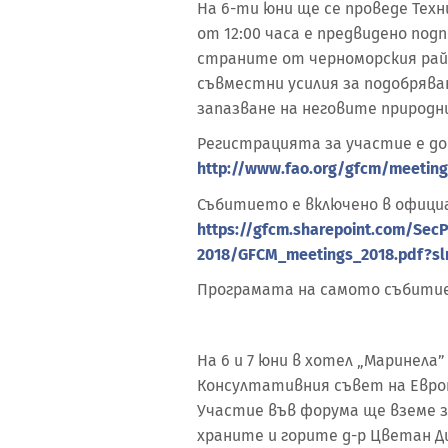
На 6-ти юни ще се проведе Техн
от 12:00 часа е предвидено под
страните от черноморския ра
съвместни усилия за подобрява
запазване на неговите природни
Регистрацията за участие е до 1
http://www.fao.org/gfcm/meetin
Събитието е включено в официал
https://gfcm.sharepoint.com/Sec
2018/GFCM_meetings_2018.pdf?sl
Програмата на самото събитие
На 6 и 7 юни в хотел „Маринела”
Консултативния съвет на Европ
Участие във форума ще вземе 
храните и горите д-р Цветан 