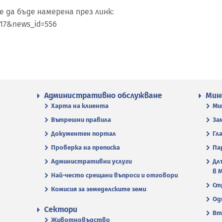
да бъде намерена през линк:
117&news_id=556
Административно обслужване
Мин
Харта на клиента
Ми
Вътрешни правила
За
Документен портал
Гл
Проверка на преписка
Па
Административни услуги
Дл
в 
Най-често срещани въпроси и отговори
Ст
Комисия за земеделските земи
Од
Сектори
Вт
Животновъдство