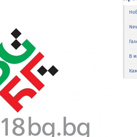
Но
Ne
Гал
В 
Ка