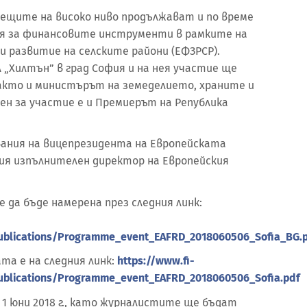
 срещите на високо ниво продължават и по време
я за финансовите инструменти в рамките на
и развитие на селските райони (ЕФЗРСР).
 „Хилтън” в град София и на нея участие ще
както и министърът на земеделието, храните и
ен за участие е и Премиерът на Република
звания на вицепрезидента на Европейската
ния изпълнителен директор на Европейския
да бъде намерена през следния линк:
publications/Programme_event_EAFRD_2018060506_Sofia_BG.
та е на следния линк:
https://www.fi-
publications/Programme_event_EAFRD_2018060506_Sofia.pdf
 1 юни 2018 г., като журналистите ще бъдат