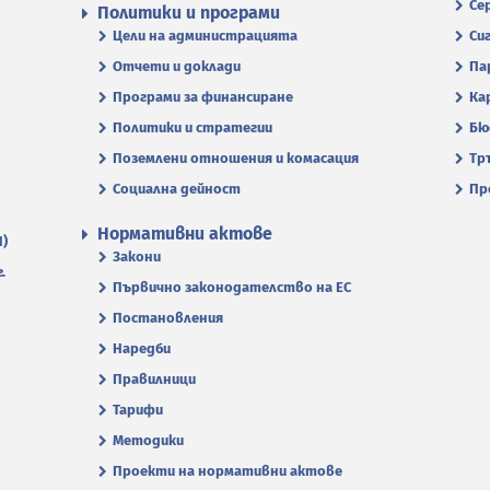
Се
Политики и програми
Цели на администрацията
Си
Отчети и доклади
Па
Програми за финансиране
Ка
Политики и стратегии
Бю
Поземлени отношения и комасация
Тр
Социална дейност
Пр
Нормативни актове
П)
Закони
.
Първично законодателство на ЕС
Постановления
Наредби
Правилници
Тарифи
Методики
Проекти на нормативни актове