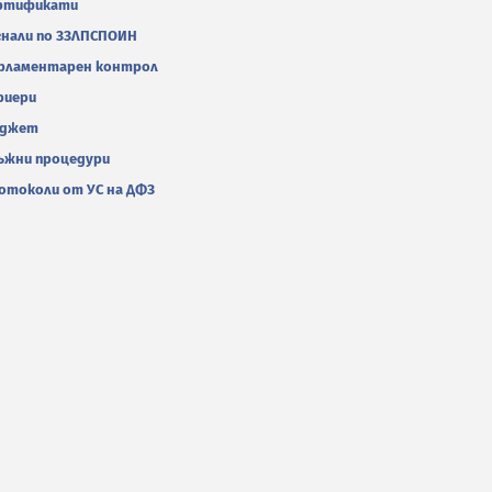
ртификати
гнали по ЗЗЛПСПОИН
рламентарен контрол
риери
джет
ъжни процедури
отоколи от УС на ДФЗ