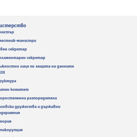
истерство
нистър
местник-министри
авен секретар
рламентарен секретар
ъжностно лице по защита на данните
МЗХ
руктура
итен комитет
оростепенни разпоредители
рговски дружества и държавни
едприятия
тория
тикорупция