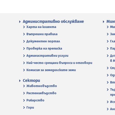
Административно обслужване
Мин
Харта на клиента
Ми
Вътрешни правила
За
Документен портал
Гл
Проверка на преписка
Па
Административни услуги
Дл
в 
Най-често срещани въпроси и отговори
Ст
Комисия за земеделските земи
Од
Сектори
Вт
Животновъдство
Тъ
Растениевъдство
пр
Рибарство
Ис
Гори
Ан