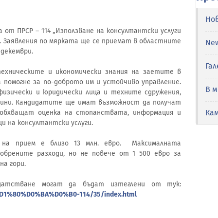
Но
 от ПРСР – 114 „Използване на консултантски услуги
. Заявления по мярката ще се приемат в областните
Ne
2 декември.
Гал
ехническите и икономически знания на заетите в
 помогне за по-доброто им и устойчиво управление.
В 
изически и юридически лица и техните сдружения,
щини. Кандидатите ще имат възможност да получат
Ка
 обхващат оценка на стопанствата, информация и
и на консултантски услуги.
 на прием е близо 13 млн. евро. Максималната
брените разходи, но не повече от 1 500 евро за
 на гори.
датстване могат да бъдат изтеглени от тук:
%D1%80%D0%BA%D0%B0-114/35/index.html