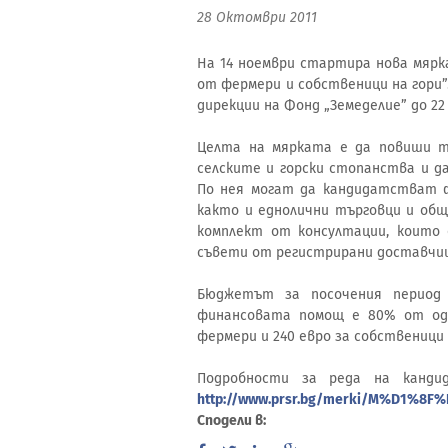
28 Октомври 2011
На 14 ноември стартира нова мярка
от фермери и собственици на гори”
дирекции на Фонд „Земеделие” до 2
Целта на мярката е да повиши т
селските и горски стопанства и да
По нея могат да кандидатстват ф
както и еднолични търговци и об
комплект от консултации, които
съвети от регистрирани доставчиц
Бюджетът за посочения период
финансовата помощ е 80% от одо
фермери и 240 евро за собственици
Подробности за реда на канди
http://www.prsr.bg/merki/M%D1%8F
Сподели в: