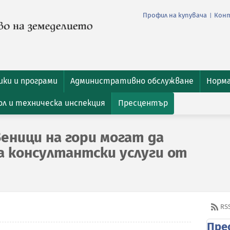
Профил на купувача
Кон
|
ки и програми
Административно обслужване
Норм
л и техническа инспекция
Пресцентър
еници на гори могат да
 консултантски услуги от
RS
Пре