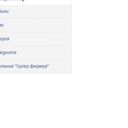
вини
ws
ерия
медиите
мпания "Супер фермер"