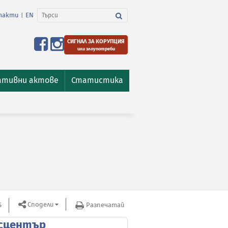
такти
EN
|
СИГНАЛ ЗА КОРУПЦИЯ
или злоупотреби
ативни актове
Статистика
Сподели
S
Разпечатай
сцентър