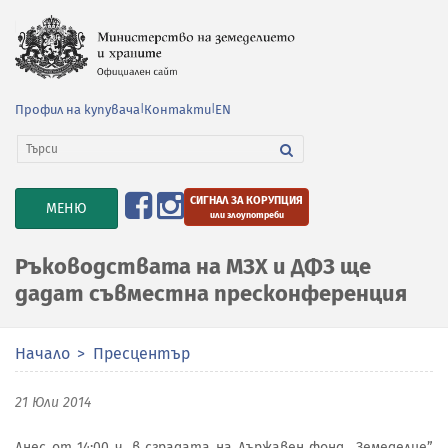
Профил на купувача
|
Контакти
|
EN
СИГНАЛ ЗА КОРУПЦИЯ
TOGGLE
МЕНЮ
или злоупотреби
NAVIGATION
Ръководствата на МЗХ и ДФЗ ще
дадат съвместна пресконференция
Начало
Пресцентър
21 Юли 2014
Днес от 14:00 ч. в сградата на Държавен фонд „Земеделие”