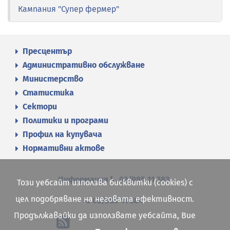
Кампания "Супер фермер"
Пресцентър
Административно обслужване
Министерство
Статистика
Сектори
Политики и програми
Профил на купувача
Нормативни актове
Информация
02/985 11 383
Този уебсайт използва бисквитки (cookies) с
цел подобряване на неговата ефективност.
02/985 11 384
Продължавайки да използвате уебсайта, Вие