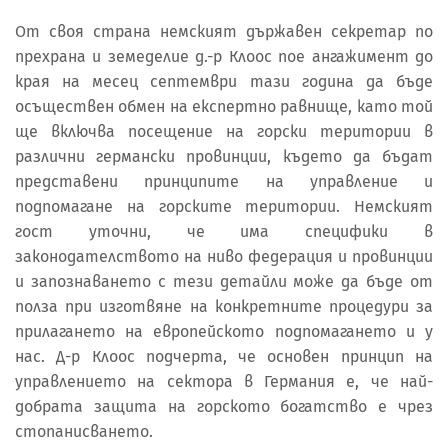
От своя страна немският държавен секретар по
прехрана и земеделие д.-р Клоос пое ангажимент до
края на месец септември тази година да бъде
осъществен обмен на експертно равнище, като той
ще включва посещение на горски територии в
различни германски провинции, където да бъдат
представени принципите на управление и
подпомагане на горските територии. Немският
гост уточни, че има специфики в
законодателството на ниво федерация и провинции
и запознаването с тези детайли може да бъде от
полза при изготвяне на конкретните процедури за
прилагането на европейското подпомагането и у
нас. Д-р Клоос подчерта, че основен принцип на
управлението на сектора в Германия е, че най-
добрата защита на горското богатство е чрез
стопанисването.