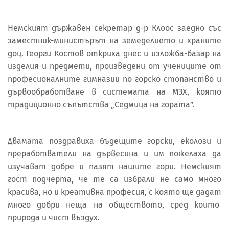
Немският държавен секретар д-р Клоос заедно със
заместник-министърът на земеделието и храните
доц. Георги Костов откриха днес и изложба-базар на
изделия и предмети, произведени от учениците от
професионалните гимназии по горско стопанство и
дървообработване в системата на МЗХ, която
традиционно съпътства „Седмица на гората”.
Двамата поздравиха бъдещите горски, еколози и
преработватели на дървесина и им пожелаха да
изучават добре и пазят нашите гори. Немският
гост подчерта, че те са избрали не само много
красива, но и креативна професия, с която ще дадат
много добри неща на обществото, сред които
природа и чист въздух.