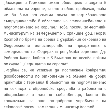
„България и Германия имат общи цели и задачи в
областта на горите, както и общи проблеми, така
че би било от голяма полза по-задълбоченото
сътрудничество в областта на стопанисването и
подпомагането на горите.” Това посочи заместник-
министърът на земеделието и храните доц. Георги
Костов по време на среща с държавния секретар на
Федералното министерство на прехраната и
земеделието на Федерална република германия Д-р
Роберт Клоос, който е в България по негова покана
по случай „Седмицата на гората”.
„Радвам се, че успяхме да постигнем конкретни
договорености по отношение на обмена на добри
практики с Германия в областта на подпомагането
на сектора с европейски средства и работата с
общинските и частни собственици, което би
спомогнало за още по-доброто управление на
сектора.”, посочи заместник-министър Костов.