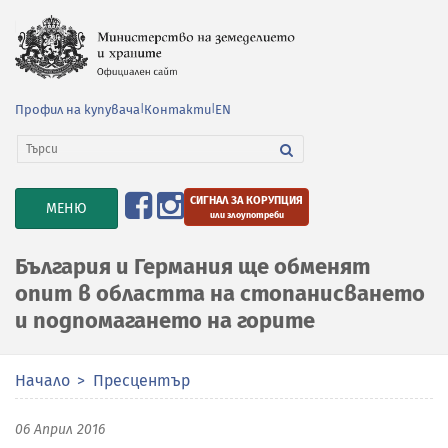
Профил на купувача
|
Контакти
|
EN
СИГНАЛ ЗА КОРУПЦИЯ
TOGGLE
МЕНЮ
или злоупотреби
NAVIGATION
България и Германия ще обменят
опит в областта на стопанисването
и подпомагането на горите
Начало
Пресцентър
06 Април 2016