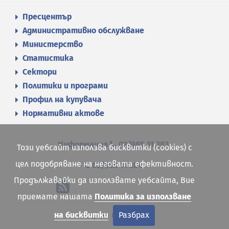
Пресцентър
Административно обслужване
Министерство
Статистика
Сектори
Политики и програми
Профил на купувача
Нормативни актове
Информация
02/985 11 383
Този уебсайт използва бисквитки (cookies) с
цел подобряване на неговата ефективност.
02/985 11 384
Продължавайки да използвате уебсайта, Вие
приемате нашата
Политика за използване
Карта на сайта
на бисквитки
Разбрах