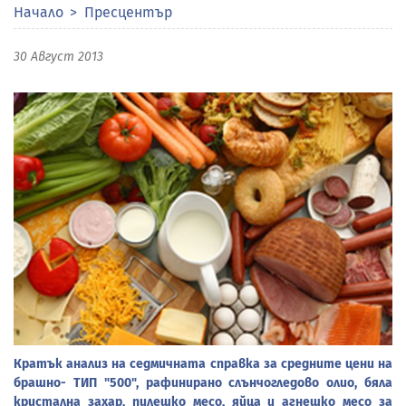
Начало
Пресцентър
30 Август 2013
Кратък анализ на седмичната справка за средните цени на
брашно- ТИП "500", рафинирано слънчогледово олио, бяла
кристална захар, пилешко месо, яйца и агнешко месо за