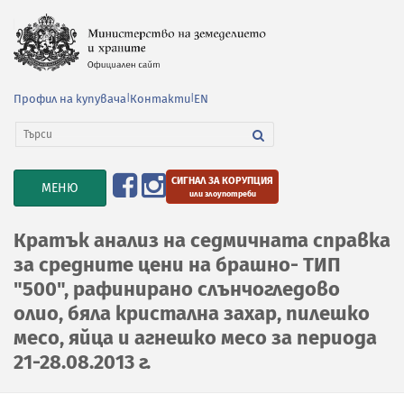
Профил на купувача
|
Контакти
|
EN
СИГНАЛ ЗА КОРУПЦИЯ
TOGGLE
МЕНЮ
или злоупотреби
NAVIGATION
Кратък анализ на седмичната справка
за средните цени на брашно- ТИП
"500", рафинирано слънчогледово
олио, бяла кристална захар, пилешко
месо, яйца и агнешко месо за периода
21-28.08.2013 г.