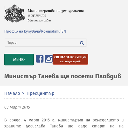
Профил на купувача
|
Контакти
|
EN
СИГНАЛ ЗА КОРУПЦИЯ
TOGGLE
МЕНЮ
или злоупотреби
NAVIGATION
Министър Танева ще посети Пловдив
Начало
Пресцентър
03 Март 2015
В сряда, 4 март 2015 г., министърът на земеделието и
храните Десислава Танева ще даде старт на на