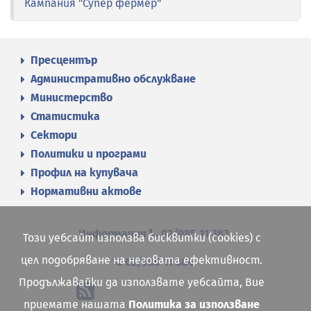
Кампания "Супер фермер"
Пресцентър
Административно обслужване
Министерство
Статистика
Сектори
Политики и програми
Профил на купувача
Нормативни актове
Информация
02/985 11 383
Този уебсайт използва бисквитки (cookies) с
цел подобряване на неговата ефективност.
02/985 11 384
Продължавайки да използвате уебсайта, Вие
приемате нашата
Политика за използване