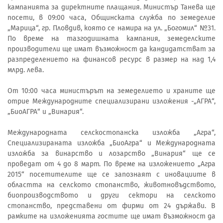
кампанията за директните плащания. Министър Танева ще
посети, в 09:00 часа, Общинската служба по земеделие
„Марица“, гр. Пловдив, която се намира на ул. „Богомил“ №31.
По време на тазгодишната кампания, земеделските
производители ще имат възможност да кандидатстват за
разпределението на финансов ресурс в размер на над 1,4
млрд. лева.
От 10:00 часа министърът на земеделието и храните ще
отрие Международните специализирани изложения -„АГРА“,
„БиоАГРА“ и „Винария“.
Международната селскостопанска изложба „Агра“,
Специализираната изложба „БиоАгра“ и Международната
изложба за винарство и лозарство „Винария“ ще се
проведат от 4 до 8 март. По време на изложението „Агра
2015“ посетителите ще се запознаят с иновациите в
областта на селското стопанство, животновъдството,
биопроизводството и други сектори на селското
стопанство, представени от фирми от 24 държави. В
рамките на изложенията гостите ще имат възможност да