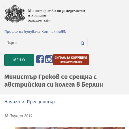
Профил на купувача
|
Контакти
|
EN
СИГНАЛ ЗА КОРУПЦИЯ
TOGGLE
МЕНЮ
или злоупотреби
NAVIGATION
Министър Греков се срещна с
австрийския си колега в Берлин
Начало
Пресцентър
18 Януари 2014