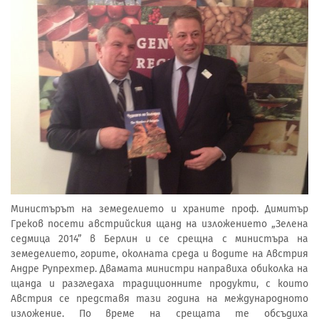
Министърът на земеделието и храните проф. Димитър
Греков посети австрийския щанд на изложението „Зелена
седмица 2014” в Берлин и се срещна с министъра на
земеделието, горите, околната среда и водите на Австрия
Андре Рупрехтер. Двамата министри направиха обиколка на
щанда и разгледаха традиционните продукти, с които
Австрия се представя тази година на международното
изложение. По време на срещата те обсъдиха