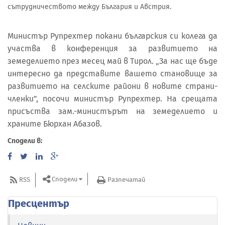
сътрудничеството между България и Австрия.
Министър Рупрехтер покани българския си колега да
участва в конференция за развитието на
земеделието през месец май в Тирол. „За нас ще бъде
интересно да представите вашето становище за
развитието на селските райони в новите страни-
членки”, посочи министър Рупрехтер. На срещата
присъства зам.-министърът на земеделието и
храните Бюрхан Абазов.
Сподели в:
Сподели
RSS
Разпечатай
Пресцентър