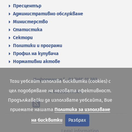
Пресцентър
Административно обслужване
Министерство
Статистика
Сектори
Политики и програми
Профил на купувача
Нормативни актове
Информация
02/985 11 383
Този уебсайт използва бисквитки (cookies) с
цел подобряване на неговата ефективност.
02/985 11 384
Продължавайки да използвате уебсайта, Вие
приемате нашата
Политика за използване
Site map
на бисквитки
Разбрах
Legal information