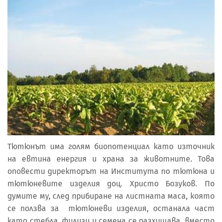
Тютюнът има голям биопотенциал като източник
на евтина енергия и храна за животните. Това
оповести директорът на Института по тютюна и
тютюневите изделия доц. Христо Бозуков. По
думите му, след прибиране на листната маса, която
се ползва за тютюневи изделия, останала част
като стебла, филизи и семена се разхищава, вместо