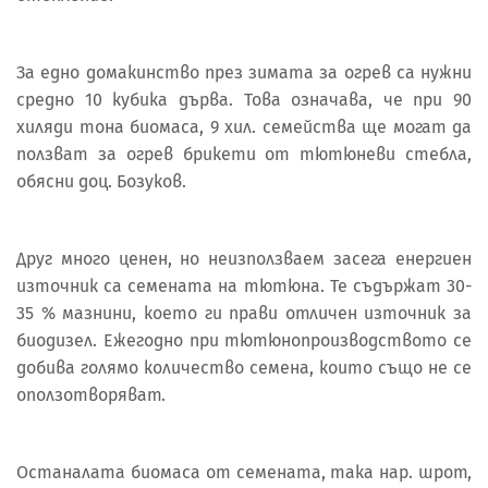
За едно домакинство през зимата за огрев са нужни
средно 10 кубика дърва. Това означава, че при 90
хиляди тона биомаса, 9 хил. семейства ще могат да
ползват за огрев брикети от тютюневи стебла,
обясни доц. Бозуков.
Друг много ценен, но неизползваем засега енергиен
източник са семената на тютюна. Те съдържат 30-
35 % мазнини, което ги прави отличен източник за
биодизел. Ежегодно при тютюнопроизводството се
добива голямо количество семена, които също не се
оползотворяват.
Останалата биомаса от семената, така нар. шрот,