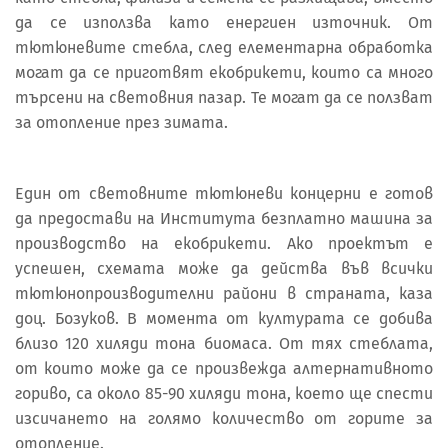
да се използва като енергиен източник. От
тютюневите стебла, след елементарна обработка
могат да се приготвят екобрикети, които са много
търсени на световния пазар. Те могат да се ползват
за отопление през зимата.
Един от световните тютюневи концерни е готов
да предостави на Института безплатно машина за
производство на екобрикети. Ако проектът е
успешен, схемата може да действа във всички
тютюнопроизводителни райони в страната, каза
доц. Бозуков. В момента от културата се добива
близо 120 хиляди тона биомаса. От тях стеблата,
от които може да се произвежда алтернативното
гориво, са около 85-90 хиляди тона, което ще спести
изсичането на голямо количество от горите за
отопление.