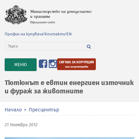
Профил на купувача
|
Контакти
|
EN
СИГНАЛ ЗА КОРУПЦИЯ
TOGGLE
МЕНЮ
или злоупотреби
NAVIGATION
Тютюнът e евтин енергиен източник
и фураж за животните
Начало
Пресцентър
21 Ноември 2012