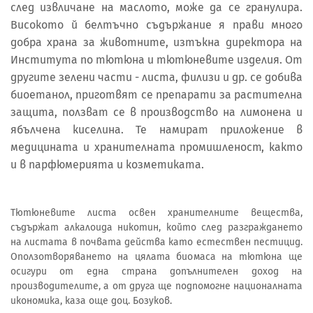
след извличане на маслото, може да се гранулира.
Високото й белтъчно съдържание я прави много
добра храна за животните, изтъкна директора на
Института по тютюна и тютюневите изделия. От
другите зелени части - листа, филизи и др. се добива
биоетанол, приготвят се препарати за растителна
защита, ползват се в производство на лимонена и
ябълчена киселина. Те намират приложение в
медицината и хранителната промишленост, както
и в парфюмерията и козметиката.
Тютюневите листа освен хранителните вещества,
съдържат алкалоида никотин, който след разграждането
на листата в почвата действа като естествен пестицид.
Оползотворяването на цялата биомаса на тютюна ще
осигури от една страна допълнителен доход на
производителите, а от друга ще подпомогне националната
икономика, каза още доц. Бозуков.