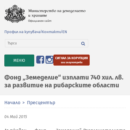
Профил на купувача
|
Контакти
|
EN
СИГНАЛ ЗА КОРУПЦИЯ
TOGGLE
МЕНЮ
или злоупотреби
NAVIGATION
Фонд „Земеделие“ изплати 740 хил. лв.
за развитие на рибарските области
Начало
Пресцентър
04 Май 2015