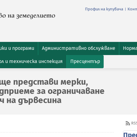
Профил на купувача
Кон
|
ки и програми
Административно обслужване
Норм
л и техническа инспекция
Пресцентър
ще представи мерки,
дприеме за ограничаване
ч на дървесина
RS
Пре