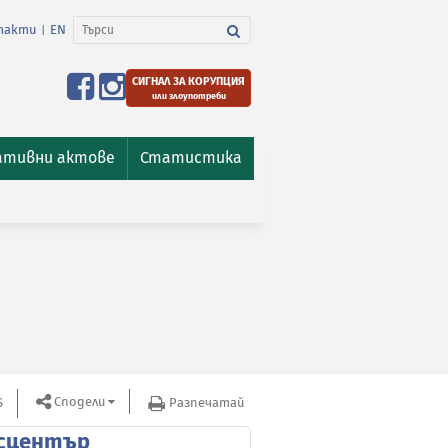
такти
EN
|
СИГНАЛ ЗА КОРУПЦИЯ
или злоупотреби
ативни актове
Статистика
Сподели
S
Разпечатай
сцентър