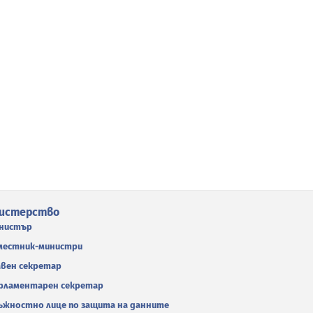
истерство
нистър
местник-министри
авен секретар
рламентарен секретар
ъжностно лице по защита на данните