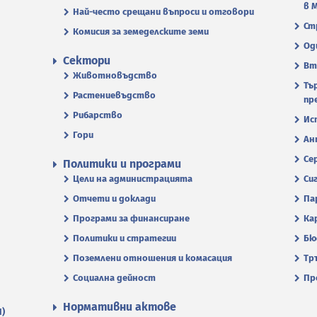
в 
Най-често срещани въпроси и отговори
Ст
Комисия за земеделските земи
Од
Сектори
Вт
Животновъдство
Тъ
Растениевъдство
пр
Рибарство
Ис
Гори
Ан
Се
Политики и програми
Цели на администрацията
Си
Отчети и доклади
Па
Програми за финансиране
Ка
Политики и стратегии
Бю
Поземлени отношения и комасация
Тр
Социална дейност
Пр
Нормативни актове
П)