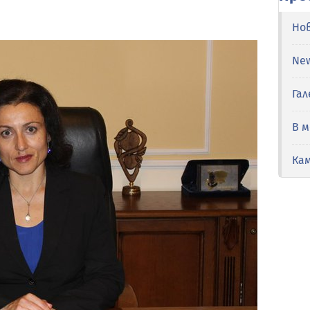
Но
Ne
Гал
В 
Ка