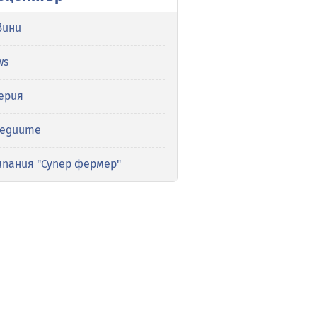
вини
ws
ерия
медиите
мпания "Супер фермер"