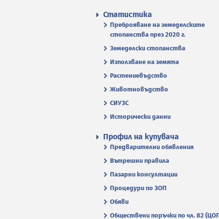
Статистика
Преброяване на земеделските
стопанства през 2020 г.
Земеделски стопанства
Използване на земята
Растениевъдство
Животновъдство
СИУЗС
Исторически данни
Профил на купувача
Предварителни обявления
Вътрешни правила
Пазарни консултации
Процедури по ЗОП
Обяви
Обществени поръчки по чл. 82 (ЦО