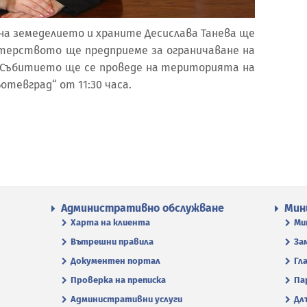
на земеделието и храните Десислава Танева ще
терството ще предприеме за ограничаване на
. Събитието ще се проведе на територията на
тевград“ от 11:30 часа.
Административно обслужване
Мин
Харта на клиента
Ми
Вътрешни правила
За
Документен портал
Гл
Проверка на преписка
Па
Административни услуги
Дл