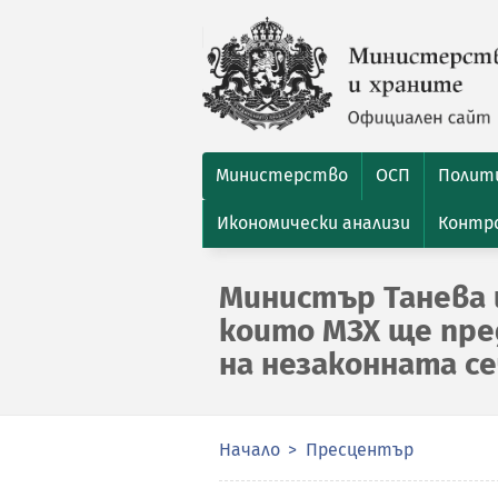
Министерство
ОСП
Полити
Икономически анализи
Контро
Министър Танева 
които МЗХ ще пре
на незаконната се
Начало
Пресцентър