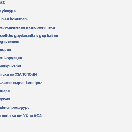
МЗХ
руктура
итен комитет
оростепенни разпоредители
рговски дружества и държавни
едприятия
тория
тикорупция
ртификати
гнали по ЗЗЛПСПОИН
рламентарен контрол
риери
джет
ъжни процедури
отоколи от УС на ДФЗ