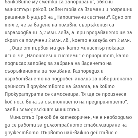
банковите му сметки са запорирани”, обясни
министър Греков. Освен това са взимани и погрешни
решения в ущърб на „Напоителни системи”. Едно от
тях е, че за вадене на поливни съоръжения са
изразходвани 4,2 млн. лева, а при предаването им за
скрап са получени 2 млн. лв., което е загуба от 2 млн.
„Още от първия ми ден като министър показах
ясно, че „Напоителни системи” е приоритет, като
подписах заповед за забрана на ваденето на
съоръженията за поливане. Разпоредих и
изработването на подробен анализ за извършената
дейност в дружеството на базата, на който
Прокуратурата се самосезира. Тя ще се произнесе
кой носи вина за състоянието на предприятието”,
заяви земеделският министър.
Министър Греков бе категоричен, че е необходимо
да се работи за дълготрайното стабилизиране на
дружеството. Първото най-важно действие е