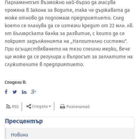
Парламентът възможно най-бързо да гласува
промяна в Закона за водите, така че държавата да
може отново да подпомага предприятието. След
което се планува да се изтегли кредит от 22 млн. лв.
от Българската банка за развитие, с които да се
покрият задълженията на „Напоителни системи”.
При осъществяването на тези спешни мерки, вече
ще може да се регулира и въпросът за заплатите на
служителите в предприятието.
Сподели в:
Сподели
RSS
Разпечатай
Пресцентър
Новини