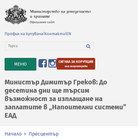
Профил на купувача
|
Контакти
|
EN
СИГНАЛ ЗА КОРУПЦИЯ
TOGGLE
МЕНЮ
или злоупотреби
NAVIGATION
Министър Димитър Греков: До
десетина дни ще търсим
възможност за изплащане на
заплатите в „Напоителни системи”
ЕАД
Начало
Пресцентър