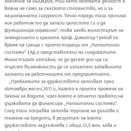
значение за България, тъй като неговата дейност е
важна не само за селското стопанство, но и за
националната сигурност. Точно поради тази причина
ние работим то да запази целостта си и да
функционира нормално”, това заяви министърът на
земеделието и храните проф. Димитър Греков по
време на среща с протестиращи от „Напоителни
системи” ЕАД и представители на синдикатите.
Министърът изтъкна, че до десет дни ще се
търсят възможности да се изплатят забавените
заплати на работниците от предприятието.
„Проблемите за дружеството започват през
октомври месец 2011 г., когато е приета промяна на
Закона за водите, чрез която е отнето правото на
държавата да финансира „Напоителни системи”.
След тази поправка започва трупане на дългове и
теглене на кредити, в резултат на което
дружеството задлъжнява с общо 22,5 млн. лева и